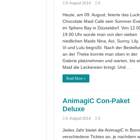
9. August 2014
0
Heute, am 09. August, feierte das Luck
Chocolate Maid Café sein Sommer-Eve
im Sphere Bay in Düsseldorf. Von 12.00
19.00 Uhr wurde man von den sieben
niedlichen Maids Nina, Aoi, Sunny, Lily,
Vi und Lulu begrüßt. Nach der Bestellu
an der Theke konnte man oben in der
Galerie platznehmen und warten, bis e
Maid die Leckereien bringt. Und …
Read More »
AnimagiC Con-Paket
Deluxe
6. August 2014
0
Jedes Jahr bietet die AnimagiC in Bonn
verschiedene Ticktes an, je nachdem w