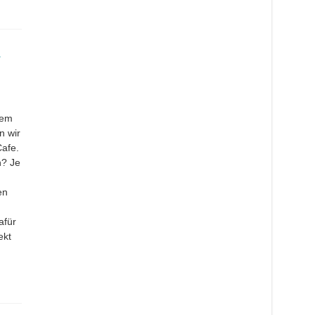
rem
n wir
Cafe.
n? Je
en
afür
ekt