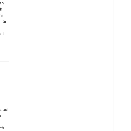
an
ch
hr
 für
et
r
s auf
h
rch