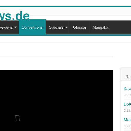
Reviews
Conventions
Specials
Glossar
Mangaka
Re
Kaw
6.
DoK
18.
Man
23