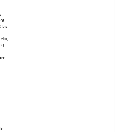
y
nt
 bis
 Mio,
ng
ine
ie