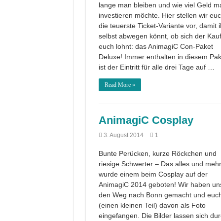
lange man bleiben und wie viel Geld m
investieren möchte. Hier stellen wir eu
die teuerste Ticket-Variante vor, damit i
selbst abwegen könnt, ob sich der Kauf
euch lohnt: das AnimagiC Con-Paket
Deluxe! Immer enthalten in diesem Pak
ist der Eintritt für alle drei Tage auf …
Read More »
AnimagiC Cosplay
3. August 2014
1
Bunte Perücken, kurze Röckchen und
riesige Schwerter – Das alles und meh
wurde einem beim Cosplay auf der
AnimagiC 2014 geboten! Wir haben un
den Weg nach Bonn gemacht und euc
(einen kleinen Teil) davon als Foto
eingefangen. Die Bilder lassen sich du