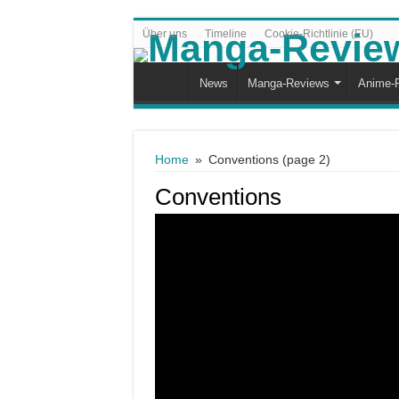
Über uns
Timeline
Cookie-Richtlinie (EU)
News
Manga-Reviews
Anime-
Home
»
Conventions
(page 2)
Conventions