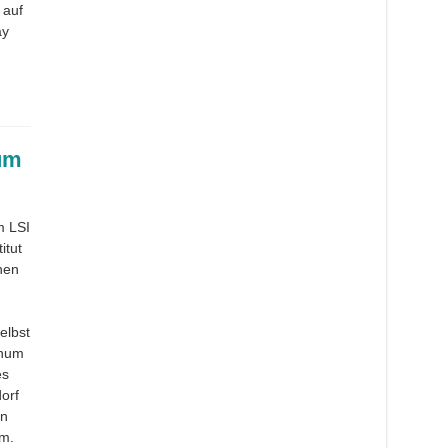
 auf
ay
um
m LSI
itut
hen
elbst
chum
es
orf
ln
um.