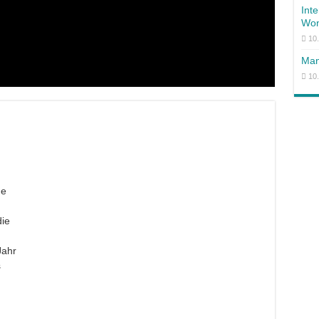
Int
Won
10
Man
10
ge
die
Jahr
s