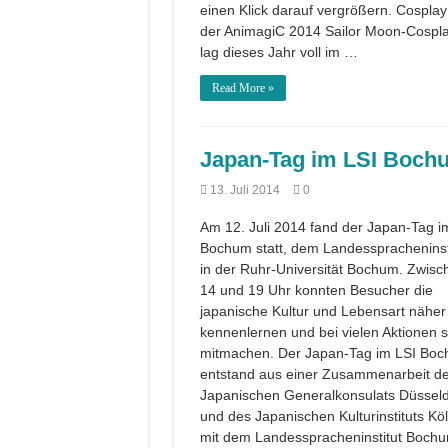
einen Klick darauf vergrößern. Cosplay
der AnimagiC 2014 Sailor Moon-Cospl
lag dieses Jahr voll im …
Read More »
Japan-Tag im LSI Boch
13. Juli 2014
0
Am 12. Juli 2014 fand der Japan-Tag i
Bochum statt, dem Landesspracheninst
in der Ruhr-Universität Bochum. Zwisc
14 und 19 Uhr konnten Besucher die
japanische Kultur und Lebensart näher
kennenlernen und bei vielen Aktionen s
mitmachen. Der Japan-Tag im LSI Bo
entstand aus einer Zusammenarbeit d
Japanischen Generalkonsulats Düsseld
und des Japanischen Kulturinstituts Kö
mit dem Landesspracheninstitut Boch