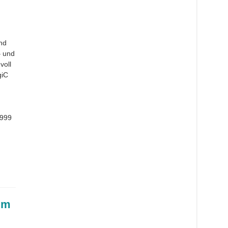
nd
– und
voll
giC
1999
im