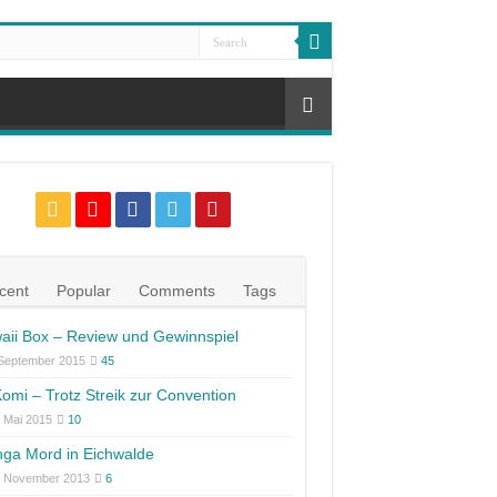
cent
Popular
Comments
Tags
aii Box – Review und Gewinnspiel
 September 2015
45
omi – Trotz Streik zur Convention
 Mai 2015
10
ga Mord in Eichwalde
. November 2013
6