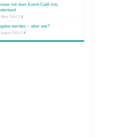
erview mit dem Event-Café Into
derland
. März 2014
5
gaka werden – aber wie?
. August 2013
4