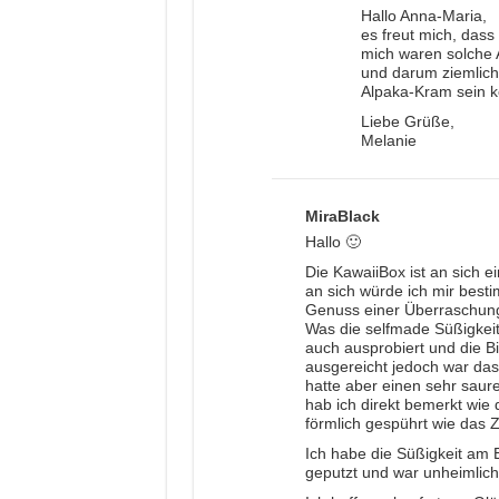
Hallo Anna-Maria,
es freut mich, dass
mich waren solche 
und darum ziemlich
Alpaka-Kram sein kö
Liebe Grüße,
Melanie
MiraBlack
Hallo 🙂
Die KawaiiBox ist an sich ei
an sich würde ich mir best
Genuss einer Überraschu
Was die selfmade Süßigkei
auch ausprobiert und die B
ausgereicht jedoch war das 
hatte aber einen sehr saur
hab ich direkt bemerkt wie
förmlich gespührt wie das
Ich habe die Süßigkeit am
geputzt und war unheimlich