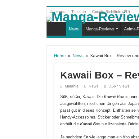
Über uns
Timeline
Cookie-Richtlinie (EU)
News
Manga-Reviews
Anime-R
Home
»
News
»
Kawaii Box – Review un
Kawaii Box – Re
Melanie
News
3,567 Views
Süß, süßer, Kawaii! Die
Kawaii Box
ist eine
ausgewählten, niedlichen Dingen aus Japan u
passt gut in dieses Konzept: Enthalten sei
Handy-Accessoires, Sticker oder Schreibmat
enthält die
Kawaii Box
nur lizensierte Origin
Je nachdem für wie lange man ein Abo abschl