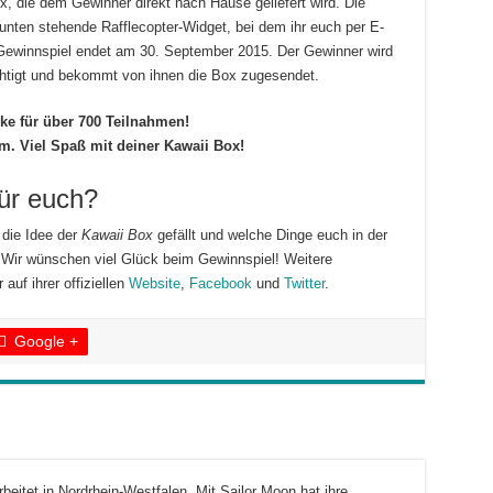
x, die dem Gewinner direkt nach Hause geliefert wird. Die
unten stehende Rafflecopter-Widget, bei dem ihr euch per E-
ewinnspiel endet am 30. September 2015. Der Gewinner wird
htigt und bekommt von ihnen die Box zugesendet.
ke für über 700 Teilnahmen!
. Viel Spaß mit deiner Kawaii Box!
ür euch?
 die Idee der
Kawaii Box
gefällt und welche Dinge euch in der
Wir wünschen viel Glück beim Gewinnspiel! Weitere
r auf ihrer offiziellen
Website
,
Facebook
und
Twitter
.
Google +
arbeitet in Nordrhein-Westfalen. Mit Sailor Moon hat ihre