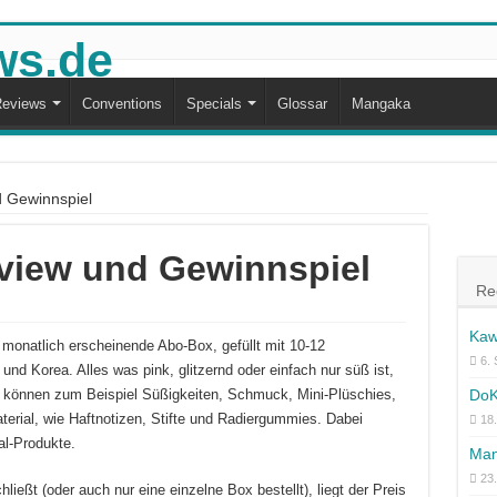
eviews
Conventions
Specials
Glossar
Mangaka
d Gewinnspiel
view und Gewinnspiel
Re
Kaw
 monatlich erscheinende Abo-Box, gefüllt mit 10-12
6.
nd Korea. Alles was pink, glitzernd oder einfach nur süß ist,
DoK
n können zum Beispiel Süßigkeiten, Schmuck, Mini-Plüschies,
erial, wie Haftnotizen, Stifte und Radiergummies. Dabei
18.
al-Produkte.
Man
23
ießt (oder auch nur eine einzelne Box bestellt), liegt der Preis