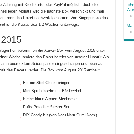
Int
e Zahlung mit Kreditkarte oder PayPal möglich, doch die
Won
eines jeden Monats wird die nächste Box verschickt und man
10
t dem man das Paket nachverfolgen kann. Von Singapur, wo das
and ist die
Kawaii Box
1-2 Wochen unterwegs.
Man
10
 2015
Gelegenheit bekommen die
Kawaii Box
vom August 2015 unter
ner Woche landete das Paket bereits vor unserer Huastür. Als
hmal in bedrucktem Seidenpapier eingeschlagen und oben auf
halt des Pakets verriet. Die Box vom August 2015 enthält:
Eis am Stiel-Glücksbringer
Mini-Sprühflasche mit Bär-Deckel
Kleine blaue Alpaca Blechdose
Puffy Paradise Sticker-Set
DIY Candy Kit (von Naru Naru Gumi Nomi)