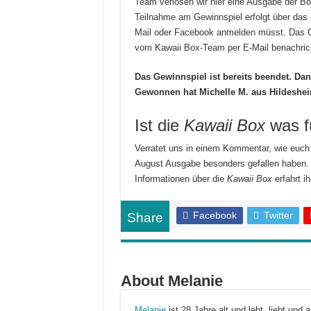
Team verlosen wir hier eine Ausgabe der Bo
Teilnahme am Gewinnspiel erfolgt über das 
Mail oder Facebook anmelden müsst. Das G
vom Kawaii Box-Team per E-Mail benachric
Das Gewinnspiel ist bereits beendet. Dan
Gewonnen hat Michelle M. aus Hildesheim
Ist die
Kawaii Box
was f
Verratet uns in einem Kommentar, wie euch
August Ausgabe besonders gefallen haben. 
Informationen über die
Kawaii Box
erfahrt ih
Facebook
Twitter
Share
About Melanie
Melanie
ist 28 Jahre alt und lebt, liebt und 