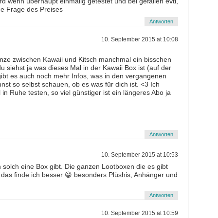
rd wenn überhaupt einmalig getestet und bei gefallen evtl,
ine Frage des Preises
Antworten
10. September 2015 at 10:08
renze zwischen Kawaii und Kitsch manchmal ein bisschen
u siehst ja was dieses Mal in der Kawaii Box ist (auf der
 gibt es auch noch mehr Infos, was in den vergangenen
st so selbst schauen, ob es was für dich ist. <3 Ich
in Ruhe testen, so viel günstiger ist ein längeres Abo ja
Antworten
10. September 2015 at 10:53
ch solch eine Box gibt. Die ganzen Lootboxen die es gibt
r das finde ich besser 😀 besonders Plüshis, Anhänger und
Antworten
10. September 2015 at 10:59