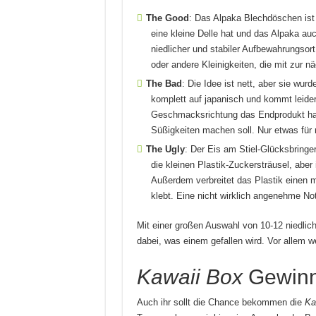
The Good
: Das Alpaka Blechdöschen ist 
eine kleine Delle hat und das Alpaka au
niedlicher und stabiler Aufbewahrungsor
oder andere Kleinigkeiten, die mit zur 
The Bad
: Die Idee ist nett, aber sie wur
komplett auf japanisch und kommt leide
Geschmacksrichtung das Endprodukt habe
Süßigkeiten machen soll. Nur etwas für 
The Ugly
: Der Eis am Stiel-Glücksbringer
die kleinen Plastik-Zuckersträusel, abe
Außerdem verbreitet das Plastik einen 
klebt. Eine nicht wirklich angenehme No
Mit einer großen Auswahl von 10-12 niedlich
dabei, was einem gefallen wird. Vor allem we
Kawaii Box
Gewinn
Auch ihr sollt die Chance bekommen die
Ka