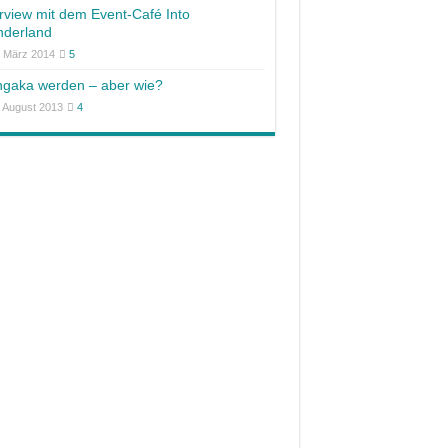
erview mit dem Event-Café Into
derland
. März 2014
5
gaka werden – aber wie?
. August 2013
4