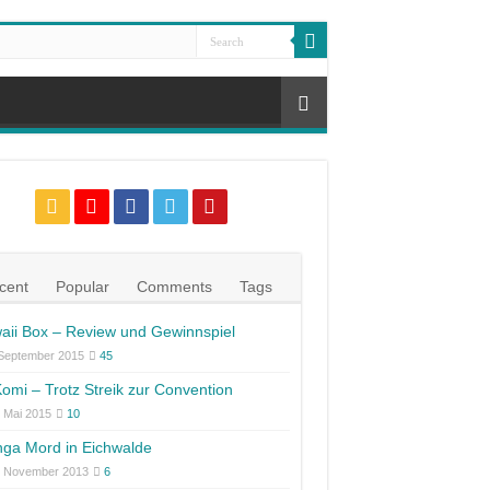
cent
Popular
Comments
Tags
aii Box – Review und Gewinnspiel
 September 2015
45
omi – Trotz Streik zur Convention
 Mai 2015
10
ga Mord in Eichwalde
. November 2013
6