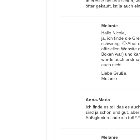
Interesse besteht schon, wi
öfter gekauft, ist ja auch e
Melanie
Hallo Nicole,
ja, ich finde die G
schwierig. 🙂 Aber d
offiziellen Website
Boxen war) und kann
würde auch erstmal 
auch nicht.
Liebe Grüße,
Melanie
Anna-Maria
Ich finde es toll das es au
sind ja schön und gut, abe
Süßigkeiten finde ich toll *-*
Melanie