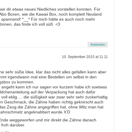
 wir dir etwas neues Niedliches vorstellen konnten. Für
Abo Boxen, wie die Kawaii Box, noch komplett Neuland
 spannend! *__* Für mich hätte es auch noch mehr
nnen, das finde ich voll süß. <3
Antworten
10. September 2015 at 11:11
ne sehr süße Idee, klar das nicht alles gefallen kann aber
immt irgendwann mal eine Bestellen um selbst in den
ngsbox zu kommen.
t angeht kann ich nur sagen vor kurzem habe ich soetwas
ildchenanleitung auf der Verpackung hat auch dafür
voll eklig…. die süßigkeit war zwar sehr sehr zuckerhaltig
en Geschmack, die Zähne haben richtig geknirscht auch
 das Zeug die Zähne angegriffen hat, ohne Witz man hat
 Zahnschmelz angeknabbert wurde X’D
 Ende weggeworfen und mir direkt die Zähne danach
 froh darüber.