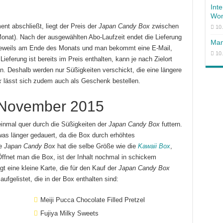
Int
Won
t abschließt, liegt der Preis der
Japan Candy Box
zwischen
10
 Monat). Nach der ausgewählten Abo-Laufzeit endet die Lieferung
Man
jeweils am Ende des Monats und man bekommt eine E-Mail,
10
ieferung ist bereits im Preis enthalten, kann je nach Zielort
. Deshalb werden nur Süßigkeiten verschickt, die eine längere
x
lässt sich zudem auch als Geschenk bestellen.
November 2015
einmal quer durch die Süßigkeiten der
Japan Candy Box
futtern.
was länger gedauert, da die Box durch erhöhtes
ie
Japan Candy Box
hat die selbe Größe wie die
Kawaii Box
,
Öffnet man die Box, ist der Inhalt nochmal in schickem
t eine kleine Karte, die für den Kauf der
Japan Candy Box
ufgelistet, die in der Box enthalten sind:
Meiji Pucca Chocolate Filled Pretzel
Fujiya Milky Sweets