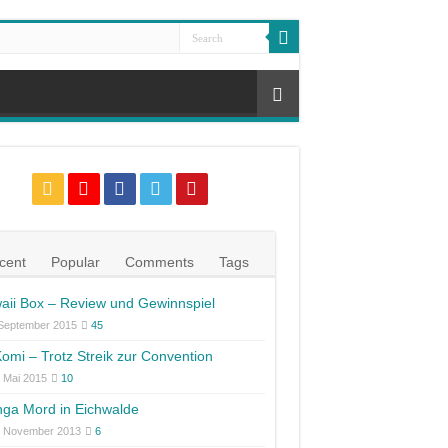
cent
Popular
Comments
Tags
aii Box – Review und Gewinnspiel
 September 2015
45
omi – Trotz Streik zur Convention
 Mai 2015
10
ga Mord in Eichwalde
. November 2013
6