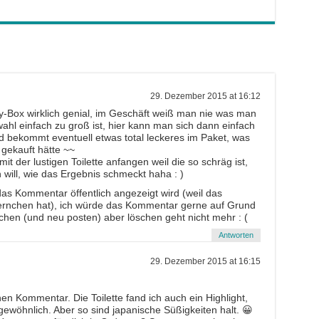
29. Dezember 2015 at 16:12
dy-Box wirklich genial, im Geschäft weiß man nie was man
swahl einfach zu groß ist, hier kann man sich dann einfach
 bekommt eventuell etwas total leckeres im Paket, was
 gekauft hätte ~~
it der lustigen Toilette anfangen weil die so schräg ist,
will, wie das Ergebnis schmeckt haha : )
das Kommentar öffentlich angezeigt wird (weil das
ternchen hat), ich würde das Kommentar gerne auf Grund
en (und neu posten) aber löschen geht nicht mehr : (
Antworten
29. Dezember 2015 at 16:15
nen Kommentar. Die Toilette fand ich auch ein Highlight,
ewöhnlich. Aber so sind japanische Süßigkeiten halt. 😀