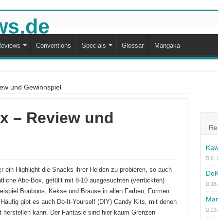
eviews
Conventions
Specials
Glossar
Mangaka
ew und Gewinnspiel
x – Review und
Re
Kaw
6.
ein Highlight die Snacks ihrer Helden zu probieren, so auch
DoK
tliche Abo-Box, gefüllt mit 8-10 ausgesuchten (verrückten)
18.
ispiel Bonbons, Kekse und Brause in allen Farben, Formen
Man
äufig gibt es auch Do-It-Yourself (DIY) Candy Kits, mit denen
23
 herstellen kann. Der Fantasie sind hier kaum Grenzen