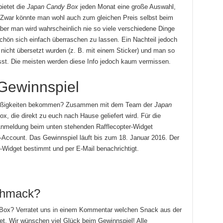
ietet die
Japan Candy Box
jeden Monat eine große Auswahl,
Zwar könnte man wohl auch zum gleichen Preis selbst beim
er man wird wahrscheinlich nie so viele verschiedene Dinge
hön sich einfach überraschen zu lassen. Ein Nachteil jedoch
r nicht übersetzt wurden (z. B. mit einem Sticker) und man so
isst. Die meisten werden diese Info jedoch kaum vermissen.
Gewinnspiel
e Süßigkeiten bekommen? Zusammen mit dem Team der
Japan
x, die direkt zu euch nach Hause geliefert wird. Für die
Anmeldung beim unten stehenden Rafflecopter-Widget
k-Account. Das Gewinnspiel läuft bis zum 18. Januar 2016. Der
r-Widget bestimmt und per E-Mail benachrichtigt.
chmack?
o-Box? Verratet uns in einem Kommentar welchen Snack aus der
et. Wir wünschen viel Glück beim Gewinnspiel! Alle