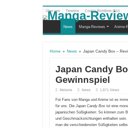
Über uns
Timeline
Cookie-Richtlinie (EU)
News
Manga-Reviews
Anime-R
Home
»
News
»
Japan Candy Box – Revi
Japan Candy Bo
Gewinnspiel
Melanie
News
1,871 Views
Für Fans von Manga und Anime ist es immer 
für uns. Die
Japan Candy Box
ist eine mona
japanischen Süßigkeiten: So können zum Be
und Geschmacksrichtungen enthalten sein. H
man die verschiedensten Süßigkeiten selbst