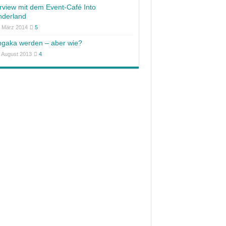
erview mit dem Event-Café Into
derland
. März 2014
5
gaka werden – aber wie?
. August 2013
4