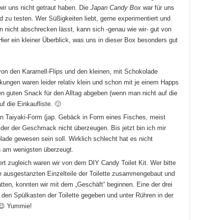
wir uns nicht getraut haben. Die
Japan Candy Box
war für uns
d zu testen. Wer Süßigkeiten liebt, gerne experimentiert und
 nicht abschrecken lässt, kann sich -genau wie wir- gut von
ier ein kleiner Überblick, was uns in dieser Box besonders gut
 von den Karamell-Flips und den kleinen, mit Schokolade
ckungen waren leider relativ klein und schon mit je einem Happs
n guten Snack für den Alltag abgeben (wenn man nicht auf die
 die Einkaufliste. 🙂
in Taiyaki-Form (jap. Gebäck in Form eines Fisches, meist
eider der Geschmack nicht überzeugen. Bis jetzt bin ich mir
lade gewesen sein soll. Wirklich schlecht hat es nicht
h am wenigsten überzeugt.
rt zugleich waren wir von dem DIY Candy Toilet Kit. Wer bitte
 ausgestanzten Einzelteile der Toilette zusammengebaut und
atten, konnten wir mit dem „Geschäft“ beginnen. Eine der drei
den Spülkasten der Toilette gegeben und unter Rühren in der
 😉 Yummie!