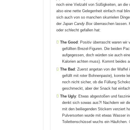
noch eine Vielzahl von Süßigkeiten, an die 
also eine nette Gelegenheit einfach mal blin
sich auch von so manchen skurrielen Dingen
der
Japan Candy Box
überraschen lassen. H
oder schlecht gefallen hat:
The Good
: Positiv überrascht waren wir
gefüllten Brezel-Figuren. Die beiden Pa
aufgegessen, doch würden sie auch eine
Kalorien achten muss). Kommt beides auf
The Bad
: Zuerst angetan von der Waffel 
gefüllt mit roter Bohnenpaste), konnte l
noch nicht sicher, ob die Füllung Schoko
geschmeckt, aber der Snack hat einfac
The Ugly
: Etwas abgestoßen und faszinie
denkt sich sowas aus?! Nachdem wir die
mit den beiliegenden Stickern verziert h
Pulversorten wurde mit etwas Wasser in 
Toilettenschüssel wuchs ein Häufchen.