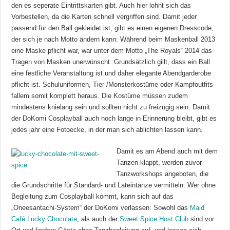
den es seperate Eintrittskarten gibt. Auch hier lohnt sich das
Vorbestellen, da die Karten schnell vergriffen sind. Damit jeder
passend für den Ball gekleidet ist, gibt es einen eigenen Dresscode,
der sich je nach Motto ändern kann: Während beim Maskenball 2013
eine Maske pflicht war, war unter dem Motto „The Royals“ 2014 das
Tragen von Masken unerwünscht. Grundsätzlich gillt, dass ein Ball
eine festliche Veranstaltung ist und daher elegante Abendgarderobe
pflicht ist. Schuluniformen, Tier-/Monsterkostüme oder Kampfoutfits
fallem somit komplett heraus. Die Kostüme müssen zudem
mindestens knielang sein und sollten nicht zu freizügig sein. Damit
der DoKomi Cosplayball auch noch lange in Erinnerung bleibt, gibt es
jedes jahr eine Fotoecke, in der man sich ablichten lassen kann.
Damit es am Abend auch mit dem
Tanzen klappt, werden zuvor
Tanzworkshops angeboten, die
die Grundschritte für
Standard- und Lateintänze
vermitteln. Wer ohne
Begleitung zum Cosplayball kommt, kann sich auf das
„
Oneesantachi-System
“ der DoKomi verlassen: Sowohl das
Maid
Café Lucky Chocolate
, als auch der
Sweet Spice Host Club
sind vor