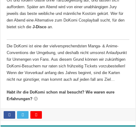
Ort und fordern Gäste ohne Tanzbegleitung auf, und lassen sich
auffordern. Später am Abend wird von einer unabhängigen Jury
jeweils das beste weibliche und männliche Kostüm gekürt. Wer für
den Abend eine Alternative zum DoKomi Cosplayball sucht, für den
bietet sich die
J-Disco
an.
Die DoKomi ist eine der vielversprechendsten Manga- & Anime-
Conventions der Umgebung, und deshalb nicht umsonst Anlaufpunkt
für Unmengen von Fans. Aus diesem Grund können wir zukünftigen
DoKomi-Besuchern nur raten sich frühzeitig Tickets vorzubestellen!
Wenn der Vorverkauf anfang des Jahres beginnt, sind die Karten
nicht nur günstiger, man kommt auch auf jeden fall ans Ziel…
Habt ihr die DoKomi schon mal besucht? Wie waren eure
Erfahrungen?
🙂