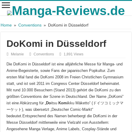
Home
»
Conventions
»
DoKomi in Düsseldorf
DoKomi in Düsseldorf
Melanie
Conventions
1,891 Views
Die DoKomi in Düsseldorf ist eine alljährliche Messe für Manga- und
Anime-Begeisterte, sowie
Fans der japanischen Popkultur.
Zum
ersten Mal fand die DoKomi 2008 im Freien Christlichen Gymnasium
statt, und ist seit 2011 im Congress Center Düsseldorf beheimatet.
Mit rund 10.000 Besuchern (Stand 2013) gehört die DoKomi zu den
größten Conventions der Szene in Deutschland.
Der Name „DoKomi“
ist eine Abkürzung für „
Do
itsu
Komi
kku Māketto“ (ドイツコミックマ
ーケット), was übersetzt „Deutscher Comic-Markt“
bedeutet.
Entsprechend des Namen beherbergt die DoKomi in der
Messe Düsseldorf mittlerweile eine Vielzahl von Ausstellern:
Angesehene Manga Verlage, Anime Labels, Cosplay-Stände und