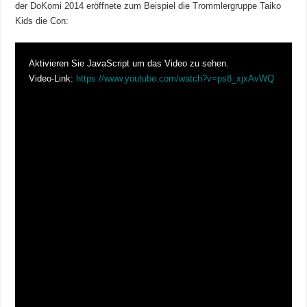
der DoKomi 2014 eröffnete zum Beispiel die Trommlergruppe Taiko
Kids die Con:
Aktivieren Sie JavaScript um das Video zu sehen.
Video-Link:
https://www.youtube.com/watch?v=ps8_xjxAvWQ