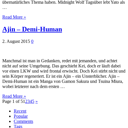
übernatürliches Thema haben. Midnight Wolf Tagsüber lebt Yato als
…
Read More »
Ajin – Demi-Human
2. August 2015
0
Manchmal ist man in Gedanken, redet mit jemanden, und achtet
nicht auf seine Umgebung. Das geschieht Kei, doch er läuft dabei
vor einen LKW und wird frontal erwischt. Doch Kei stirbt nicht und
sein Körper regeneriert. Er ist ein Ajin – ein Unsterblicher. Ajin –
Demi-Human ist ein Manga von Gamon Sakura und Tsuina Miura,
wobei letzterer nach dem ersten …
Read More »
Page 1 of 5
1
2
3
4
5
»
Recent
Popular
Comments
Tags