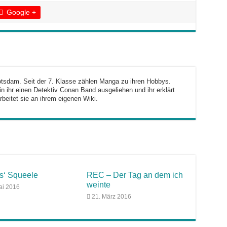
Google +
otsdam. Seit der 7. Klasse zählen Manga zu ihren Hobbys.
n ihr einen Detektiv Conan Band ausgeliehen und ihr erklärt
rbeitet sie an ihrem eigenen Wiki.
s‘ Squeele
REC – Der Tag an dem ich
weinte
ai 2016
21. März 2016