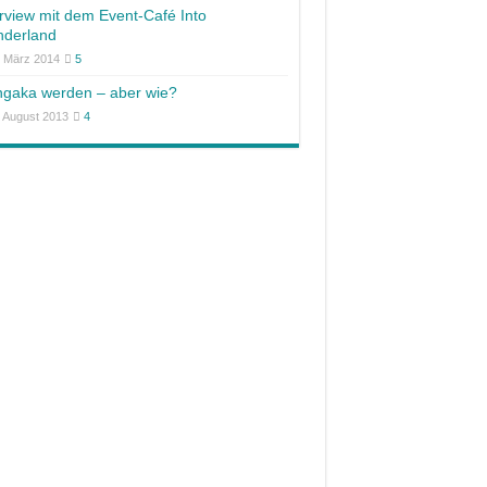
erview mit dem Event-Café Into
derland
. März 2014
5
gaka werden – aber wie?
. August 2013
4