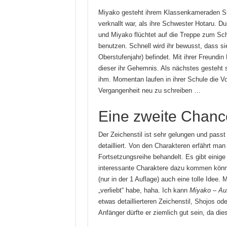
Miyako gesteht ihrem Klassenkameraden Shir
verknallt war, als ihre Schwester Hotaru.
und Miyako flüchtet auf die Treppe zum Sch
benutzen. Schnell wird ihr bewusst, dass sie
Oberstufenjahr) befindet. Mit ihrer Freundin
dieser ihr Gehemnis. Als nächstes gesteht 
ihm. Momentan laufen in ihrer Schule die V
Vergangenheit neu zu schreiben …
Eine zweite Chance
Der Zeichenstil ist sehr gelungen und pass
detailliert. Von den Charakteren erfährt man 
Fortsetzungsreihe behandelt. Es gibt einige
interessante Charaktere dazu kommen könnt
(nur in der 1 Auflage) auch eine tolle Idee.
„verliebt“ habe, haha. Ich kann
Miyako – Auf
etwas detaillierteren Zeichenstil, Shojos 
Anfänger dürfte er ziemlich gut sein, da di