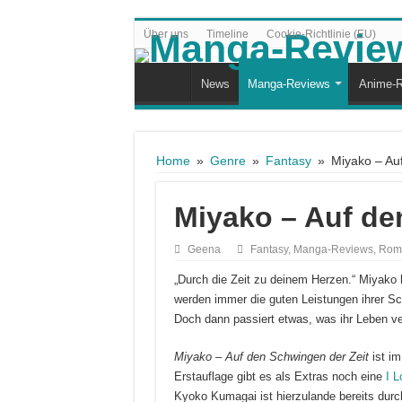
Über uns
Timeline
Cookie-Richtlinie (EU)
News
Manga-Reviews
Anime-R
Home
»
Genre
»
Fantasy
»
Miyako – Au
Miyako – Auf de
Geena
Fantasy
,
Manga-Reviews
,
Rom
„Durch die Zeit zu deinem Herzen.“ Miyako ha
werden immer die guten Leistungen ihrer Sch
Doch dann passiert etwas, was ihr Leben v
Miyako – Auf den Schwingen der Zeit
ist im
Erstauflage gibt es als Extras noch eine
I L
Kyoko Kumagai ist hierzulande bereits durc