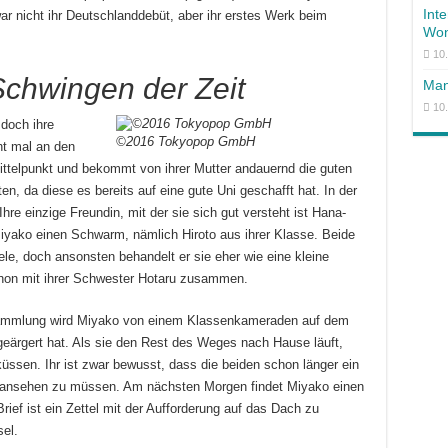
Int
r nicht ihr Deutschlanddebüt, aber ihr erstes Werk beim
Won
10
Schwingen der Zeit
Man
10
 doch ihre
©2016 Tokyopop GmbH
ht mal an den
ittelpunkt und bekommt von ihrer Mutter andauernd die guten
n, da diese es bereits auf eine gute Uni geschafft hat. In der
re einzige Freundin, mit der sie sich gut versteht ist Hana-
yako einen Schwarm, nämlich Hiroto aus ihrer Klasse. Beide
ele, doch ansonsten behandelt er sie eher wie eine kleine
chon mit ihrer Schwester Hotaru zusammen.
sammlung wird Miyako von einem Klassenkameraden auf dem
eärgert hat. Als sie den Rest des Weges nach Hause läuft,
küssen. Ihr ist zwar bewusst, dass die beiden schon länger ein
itansehen zu müssen. Am nächsten Morgen findet Miyako einen
rief ist ein Zettel mit der Aufforderung auf das Dach zu
el.