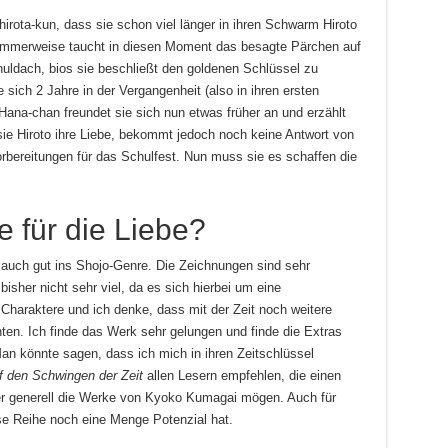
ota-kun, dass sie schon viel länger in ihren Schwarm Hiroto
 Dummerweise taucht in diesen Moment das besagte Pärchen auf
uldach, bios sie beschließt den goldenen Schlüssel zu
 sich 2 Jahre in der Vergangenheit (also in ihren ersten
 Hana-chan freundet sie sich nun etwas früher an und erzählt
sie Hiroto ihre Liebe, bekommt jedoch noch keine Antwort von
orbereitungen für das Schulfest. Nun muss sie es schaffen die
 für die Liebe?
t auch gut ins Shojo-Genre. Die Zeichnungen sind sehr
bisher nicht sehr viel, da es sich hierbei um eine
 Charaktere und ich denke, dass mit der Zeit noch weitere
en. Ich finde das Werk sehr gelungen und finde die Extras
 Man könnte sagen, dass ich mich in ihren Zeitschlüssel
 den Schwingen der Zeit
allen Lesern empfehlen, die einen
oder generell die Werke von Kyoko Kumagai mögen. Auch für
ese Reihe noch eine Menge Potenzial hat.