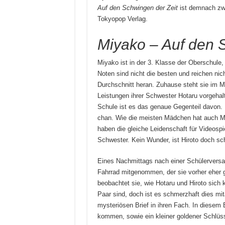
Auf den Schwingen der Zeit
ist demnach zwa
Tokyopop Verlag.
Miyako – Auf den 
Miyako ist in der 3. Klasse der Oberschule,
Noten sind nicht die besten und reichen nic
Durchschnitt heran. Zuhause steht sie im M
Leistungen ihrer Schwester Hotaru vorgehalte
Schule ist es das genaue Gegenteil davon. Ih
chan. Wie die meisten Mädchen hat auch Mi
haben die gleiche Leidenschaft für Videospi
Schwester. Kein Wunder, ist Hiroto doch s
Eines Nachmittags nach einer Schülerver
Fahrrad mitgenommen, der sie vorher eher g
beobachtet sie, wie Hotaru und Hiroto sich 
Paar sind, doch ist es schmerzhaft dies m
mysteriösen Brief in ihren Fach. In diesem B
kommen, sowie ein kleiner goldener Schlüss