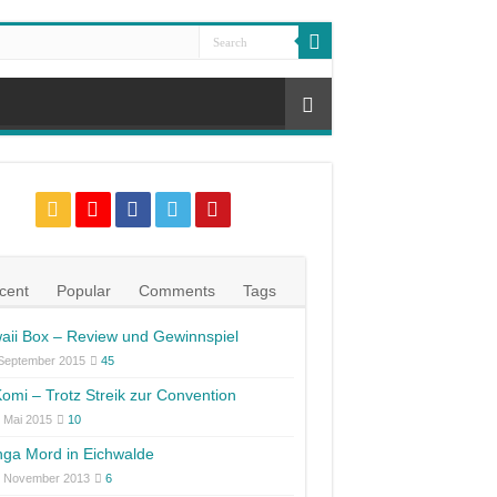
cent
Popular
Comments
Tags
aii Box – Review und Gewinnspiel
 September 2015
45
omi – Trotz Streik zur Convention
 Mai 2015
10
ga Mord in Eichwalde
. November 2013
6