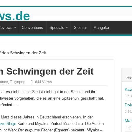
eviews
Conventions
Specials
Glossar
Mangaka
f den Schwingen der Zeit
n Schwingen der Zeit
Re
ance
,
Tokyopop
644 Views
Kaw
t es nicht leicht. Sie ist nicht gut in der Schule und ihr
6.
wester vorgehalten, die es an eine Spitzenuni geschafft hat.
DoK
erändert …
18.
 März dieses Jahres in Deutschland erschienen. In der
Man
ove Shojo
-Karte und Miyakos Zeitschlüssel dazu. Die Autorin
23
h ihr Werk
Der purpurne Fächer
(Egmont) bekannt.
Miyako –