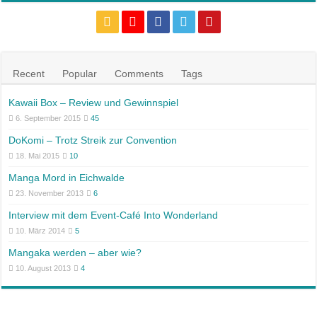
Recent
Popular
Comments
Tags
Kawaii Box – Review und Gewinnspiel
6. September 2015
45
DoKomi – Trotz Streik zur Convention
18. Mai 2015
10
Manga Mord in Eichwalde
23. November 2013
6
Interview mit dem Event-Café Into Wonderland
10. März 2014
5
Mangaka werden – aber wie?
10. August 2013
4