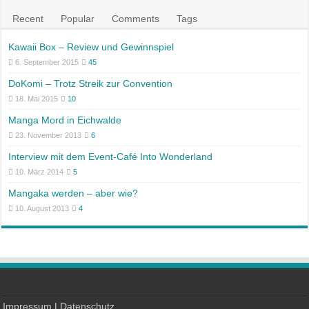
Recent
Popular
Comments
Tags
Kawaii Box – Review und Gewinnspiel
6. September 2015
45
DoKomi – Trotz Streik zur Convention
18. Mai 2015
10
Manga Mord in Eichwalde
23. November 2013
6
Interview mit dem Event-Café Into Wonderland
10. März 2014
5
Mangaka werden – aber wie?
10. August 2013
4
Impressum
|
Datenschutz