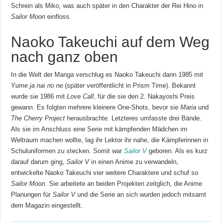
Schrein als Miko, was auch später in den Charakter der Rei Hino in
Sailor Moon
einfloss.
Naoko Takeuchi auf dem Weg
nach ganz oben
In die Welt der Manga verschlug es Naoko Takeuchi dann 1985 mit
Yume ja nai no ne
(später veröffentlicht in Prism Time). Bekannt
wurde sie 1986 mit
Love Call
, für die sie den 2. Nakayoshi Preis
gewann. Es folgten mehrere kleinere One-Shots, bevor sie
Maria
und
The Cherry Project
herausbrachte. Letzteres umfasste drei Bände.
Als sie im Anschluss eine Serie mit kämpfenden Mädchen im
Weltraum machen wollte, lag ihr Lektor ihr nahe, die Kämpferinnen in
Schuluniformen zu stecken. Somit war
Sailor V
geboren. Als es kurz
darauf darum ging,
Sailor V
in einen Anime zu verwandeln,
entwickelte Naoko Takeuchi vier weitere Charaktere und schuf so
Sailor Moon
. Sie arbeitete an beiden Projekten zeitglich, die Anime
Planungen für
Sailor V
und die Serie an sich wurden jedoch mitsamt
dem Magazin eingestellt.