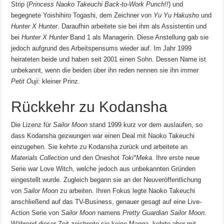
Strip (
Princess Naoko Takeuchi Back-to-Work Punch!!
) und
begegnete Yoishihiro Togashi, dem Zeichner von
Yu Yu Hakusho
und
Hunter X Hunter
. Daraufhin arbeitete sie bei ihm als Assistentin und
bei
Hunter X Hunter
Band 1 als Managerin. Diese Anstellung gab sie
jedoch aufgrund des Arbeitspensums wieder auf. Im Jahr 1999
heirateten beide und haben seit 2001 einen Sohn. Dessen Name ist
unbekannt, wenn die beiden über ihn reden nennen sie ihn immer
Petit Ouji
: kleiner Prinz.
Rückkehr zu Kodansha
Die Lizenz für
Sailor Moon
stand 1999 kurz vor dem auslaufen, so
dass Kodansha gezwungen war einen Deal mit Naoko Takeuchi
einzugehen. Sie kehrte zu Kodansha zurück und arbeitete an
Materials Collection
und den Oneshot
Toki*Meka
. Ihre erste neue
Serie war Love Witch, welche jedoch aus unbekannten Gründen
eingestellt wurde. Zugleich begann sie an der Neuveröffentlichung
von
Sailor Moon
zu arbeiten. Ihren Fokus legte Naoko Takeuchi
anschließend auf das TV-Business, genauer gesagt auf eine Live-
Action Serie von
Sailor Moon
namens
Pretty Guardian Sailor Moon
.
Während dieser Zeit zeichnete sie keine Manga, kehrte aber mit