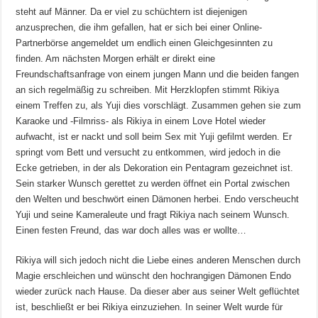
steht auf Männer. Da er viel zu schüchtern ist diejenigen
anzusprechen, die ihm gefallen, hat er sich bei einer Online-
Partnerbörse angemeldet um endlich einen Gleichgesinnten zu
finden. Am nächsten Morgen erhält er direkt eine
Freundschaftsanfrage von einem jungen Mann und die beiden fangen
an sich regelmäßig zu schreiben. Mit Herzklopfen stimmt Rikiya
einem Treffen zu, als Yuji dies vorschlägt. Zusammen gehen sie zum
Karaoke und -Filmriss- als Rikiya in einem Love Hotel wieder
aufwacht, ist er nackt und soll beim Sex mit Yuji gefilmt werden. Er
springt vom Bett und versucht zu entkommen, wird jedoch in die
Ecke getrieben, in der als Dekoration ein Pentagram gezeichnet ist.
Sein starker Wunsch gerettet zu werden öffnet ein Portal zwischen
den Welten und beschwört einen Dämonen herbei. Endo verscheucht
Yuji und seine Kameraleute und fragt Rikiya nach seinem Wunsch.
Einen festen Freund, das war doch alles was er wollte…
Rikiya will sich jedoch nicht die Liebe eines anderen Menschen durch
Magie erschleichen und wünscht den hochrangigen Dämonen Endo
wieder zurück nach Hause. Da dieser aber aus seiner Welt geflüchtet
ist, beschließt er bei Rikiya einzuziehen. In seiner Welt wurde für