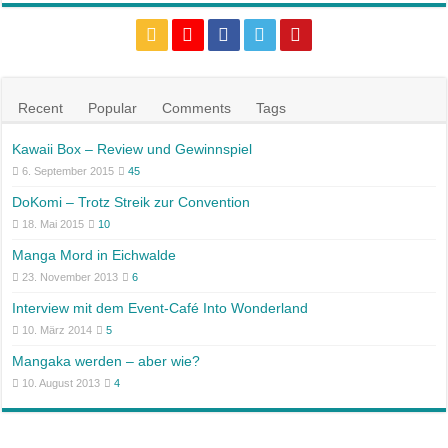
Recent
Popular
Comments
Tags
Kawaii Box – Review und Gewinnspiel
6. September 2015
45
DoKomi – Trotz Streik zur Convention
18. Mai 2015
10
Manga Mord in Eichwalde
23. November 2013
6
Interview mit dem Event-Café Into Wonderland
10. März 2014
5
Mangaka werden – aber wie?
10. August 2013
4