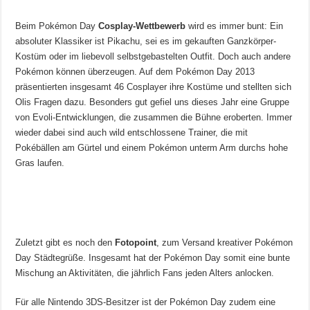
Beim Pokémon Day
Cosplay-Wettbewerb
wird es immer bunt: Ein
absoluter Klassiker ist Pikachu, sei es im gekauften Ganzkörper-
Kostüm oder im liebevoll selbstgebastelten Outfit. Doch auch andere
Pokémon können überzeugen. Auf dem Pokémon Day 2013
präsentierten insgesamt 46 Cosplayer ihre Kostüme und stellten sich
Olis Fragen dazu. Besonders gut gefiel uns dieses Jahr eine Gruppe
von Evoli-Entwicklungen, die zusammen die Bühne eroberten. Immer
wieder dabei sind auch wild entschlossene Trainer, die mit
Pokébällen am Gürtel und einem Pokémon unterm Arm durchs hohe
Gras laufen.
Zuletzt gibt es noch den
Fotopoint
, zum Versand kreativer Pokémon
Day Städtegrüße. Insgesamt hat der Pokémon Day somit eine bunte
Mischung an Aktivitäten, die jährlich Fans jeden Alters anlocken.
Für alle Nintendo 3DS-Besitzer ist der Pokémon Day zudem eine