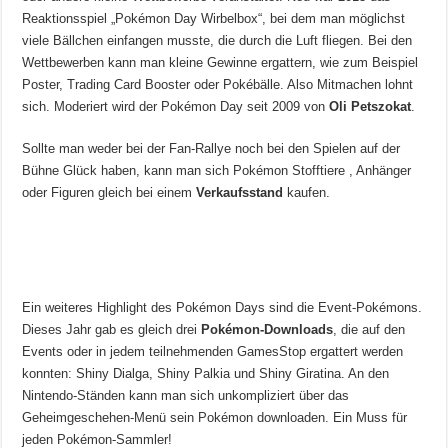
Reaktionsspiel „Pokémon Day Wirbelbox“, bei dem man möglichst
viele Bällchen einfangen musste, die durch die Luft fliegen. Bei den
Wettbewerben kann man kleine Gewinne ergattern, wie zum Beispiel
Poster, Trading Card Booster oder Pokébälle. Also Mitmachen lohnt
sich. Moderiert wird der Pokémon Day seit 2009 von
Oli Petszokat
.
Sollte man weder bei der Fan-Rallye noch bei den Spielen auf der
Bühne Glück haben, kann man sich Pokémon Stofftiere , Anhänger
oder Figuren gleich bei einem
Verkaufsstand
kaufen.
Ein weiteres Highlight des Pokémon Days sind die Event-Pokémons.
Dieses Jahr gab es gleich drei
Pokémon-Downloads
, die auf den
Events oder in jedem teilnehmenden GamesStop ergattert werden
konnten: Shiny Dialga, Shiny Palkia und Shiny Giratina. An den
Nintendo-Ständen kann man sich unkompliziert über das
Geheimgeschehen-Menü sein Pokémon downloaden. Ein Muss für
jeden Pokémon-Sammler!