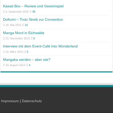
Kawaii Box – Review und Gewinnspiel
6. September 2015
45
DoKomi – Trotz Streik zur Convention
18. Mai 2015
10
Manga Mord in Eichwalde
23. November 2013
6
Interview mit dem Event-Café Into Wonderland
10. März 2014
5
Mangaka werden – aber wie?
10. August 2013
4
Impressum
|
Datenschutz