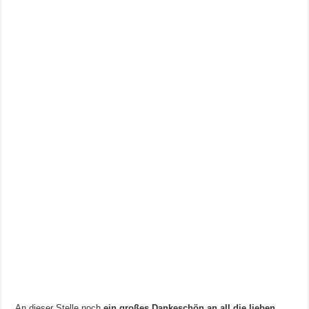
An dieser Stelle noch
ein großes Dankeschön an all die lieben