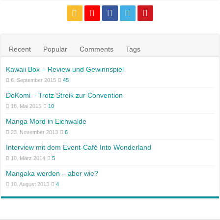
Recent
Popular
Comments
Tags
Kawaii Box – Review und Gewinnspiel
6. September 2015
45
DoKomi – Trotz Streik zur Convention
18. Mai 2015
10
Manga Mord in Eichwalde
23. November 2013
6
Interview mit dem Event-Café Into Wonderland
10. März 2014
5
Mangaka werden – aber wie?
10. August 2013
4