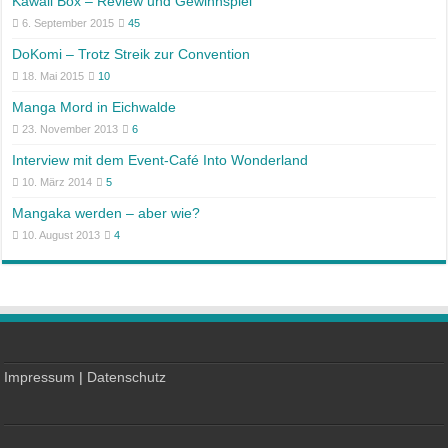
Kawaii Box – Review und Gewinnspiel
6. September 2015
45
DoKomi – Trotz Streik zur Convention
18. Mai 2015
10
Manga Mord in Eichwalde
23. November 2013
6
Interview mit dem Event-Café Into Wonderland
10. März 2014
5
Mangaka werden – aber wie?
10. August 2013
4
Impressum
|
Datenschutz