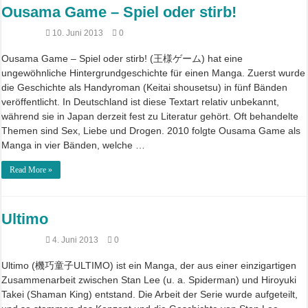
Ousama Game – Spiel oder stirb!
10. Juni 2013
0
Ousama Game – Spiel oder stirb! (王様ゲーム) hat eine
ungewöhnliche Hintergrundgeschichte für einen Manga. Zuerst wurde
die Geschichte als Handyroman (Keitai shousetsu) in fünf Bänden
veröffentlicht. In Deutschland ist diese Textart relativ unbekannt,
während sie in Japan derzeit fest zu Literatur gehört. Oft behandelte
Themen sind Sex, Liebe und Drogen. 2010 folgte Ousama Game als
Manga in vier Bänden, welche …
Read More »
Ultimo
4. Juni 2013
0
Ultimo (機巧童子ULTIMO) ist ein Manga, der aus einer einzigartigen
Zusammenarbeit zwischen Stan Lee (u. a. Spiderman) und Hiroyuki
Takei (Shaman King) entstand. Die Arbeit der Serie wurde aufgeteilt,