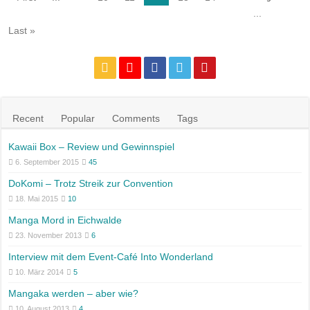
...
Last »
Recent
Popular
Comments
Tags
Kawaii Box – Review und Gewinnspiel
6. September 2015
45
DoKomi – Trotz Streik zur Convention
18. Mai 2015
10
Manga Mord in Eichwalde
23. November 2013
6
Interview mit dem Event-Café Into Wonderland
10. März 2014
5
Mangaka werden – aber wie?
10. August 2013
4