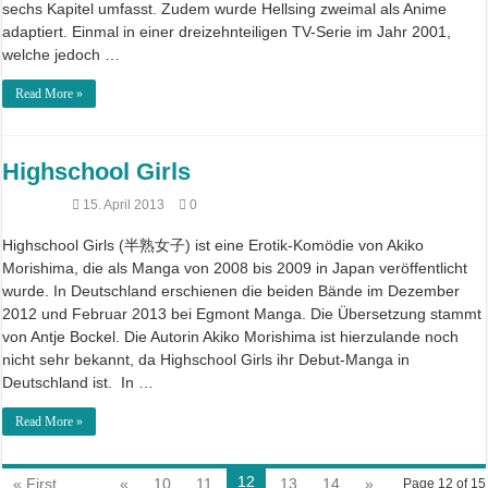
sechs Kapitel umfasst. Zudem wurde Hellsing zweimal als Anime
adaptiert. Einmal in einer dreizehnteiligen TV-Serie im Jahr 2001,
welche jedoch …
Read More »
Highschool Girls
15. April 2013
0
Highschool Girls (半熟女子) ist eine Erotik-Komödie von Akiko
Morishima, die als Manga von 2008 bis 2009 in Japan veröffentlicht
wurde. In Deutschland erschienen die beiden Bände im Dezember
2012 und Februar 2013 bei Egmont Manga. Die Übersetzung stammt
von Antje Bockel. Die Autorin Akiko Morishima ist hierzulande noch
nicht sehr bekannt, da Highschool Girls ihr Debut-Manga in
Deutschland ist. In …
Read More »
12
« First
...
«
10
11
13
14
»
Page 12 of 15