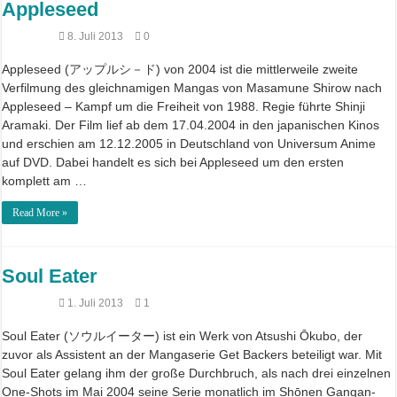
Appleseed
8. Juli 2013
0
Appleseed (アップルシ－ド) von 2004 ist die mittlerweile zweite
Verfilmung des gleichnamigen Mangas von Masamune Shirow nach
Appleseed – Kampf um die Freiheit von 1988. Regie führte Shinji
Aramaki. Der Film lief ab dem 17.04.2004 in den japanischen Kinos
und erschien am 12.12.2005 in Deutschland von Universum Anime
auf DVD. Dabei handelt es sich bei Appleseed um den ersten
komplett am …
Read More »
Soul Eater
1. Juli 2013
1
Soul Eater (ソウルイーター) ist ein Werk von Atsushi Ōkubo, der
zuvor als Assistent an der Mangaserie Get Backers beteiligt war. Mit
Soul Eater gelang ihm der große Durchbruch, als nach drei einzelnen
One-Shots im Mai 2004 seine Serie monatlich im Shōnen Gangan-