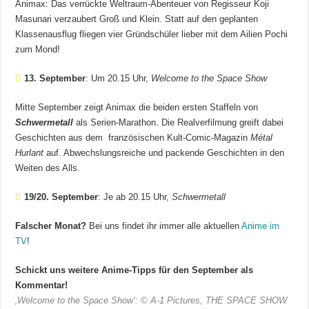
Animax: Das verrückte Weltraum-Abenteuer von Regisseur Koji
Masunari verzaubert Groß und Klein. Statt auf den geplanten
Klassenausflug fliegen vier Gründschüler lieber mit dem Ailien Pochi
zum Mond!
13. September
: Um 20.15 Uhr,
Welcome to the Space Show
Mitte September zeigt Animax die beiden ersten Staffeln von
Schwermetall
als Serien-Marathon. Die Realverfilmung greift dabei
Geschichten aus dem französischen Kult-Comic-Magazin
Métal
Hurlant
auf. Abwechslungsreiche und packende Geschichten in den
Weiten des Alls.
19/20. September
: Je ab 20.15 Uhr,
Schwermetall
Falscher Monat?
Bei uns findet ihr immer alle aktuellen
Anime im
TV
!
Schickt uns weitere Anime-Tipps für den September als
Kommentar!
‚Welcome to the Space Show‘: © A-1 Pictures, THE SPACE SHOW