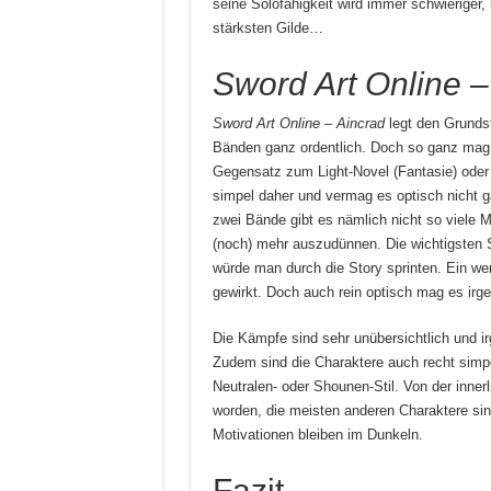
seine Solofähigkeit wird immer schwieriger
stärksten Gilde…
Sword Art Online –
Sword Art Online – Aincrad
legt den Grunds
Bänden ganz ordentlich. Doch so ganz mag 
Gegensatz zum Light-Novel (Fantasie) ode
simpel daher und vermag es optisch nicht ga
zwei Bände gibt es nämlich nicht so viele M
(noch) mehr auszudünnen. Die wichtigsten St
würde man durch die Story sprinten. Ein we
gewirkt. Doch auch rein optisch mag es irge
Die Kämpfe sind sehr unübersichtlich und i
Zudem sind die Charaktere auch recht simpe
Neutralen- oder Shounen-Stil. Von der innerl
worden, die meisten anderen Charaktere sind
Motivationen bleiben im Dunkeln.
Fazit