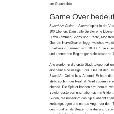
der Geschichte.
Game Over bedeut
Sword Art Online – Aincrad
spielt in der Vi
100 Ebenen. Damit alle Spieler eine Ebene
Hinzu kommen Shops und Städte, Monsterebe
über ein NerveGear einloggt, welches wie ei
Spielbeginn tummeln sich 10.000 Spieler auf
und konnte den Beginn gar nicht abwarten. D
Alle werden in die erste Stadt teleportiert
erscheint eine riesige Figur. Dies ist der Er
Sword Art Online bzw. Aincrad. Er habe die M
stirbt auch in der Realität. Wird zudem ver
ebenso. Die Spieler können erst heraus, wen
Spieler gestorben und haben sich in Gilden
Gilden, die unbedingt das Spiel abschließe
zurückgezogen und es aus Angst vor dem To
durch und ist als Beater (Cheater und Beta-T