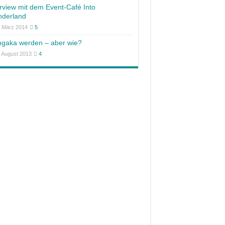
erview mit dem Event-Café Into
derland
. März 2014
5
gaka werden – aber wie?
. August 2013
4