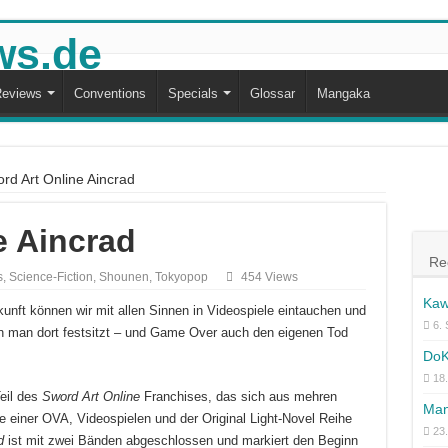
eviews
Conventions
Specials
Glossar
Mangaka
rd Art Online Aincrad
e Aincrad
Re
s
,
Science-Fiction
,
Shounen
,
Tokyopop
454 Views
Kaw
ukunft können wir mit allen Sinnen in Videospiele eintauchen und
6.
nn man dort festsitzt – und Game Over auch den eigenen Tod
DoK
18.
eil des
Sword Art Online
Franchises, das sich aus mehren
Man
 einer OVA, Videospielen und der Original Light-Novel Reihe
23
d
ist mit zwei Bänden abgeschlossen und markiert den Beginn