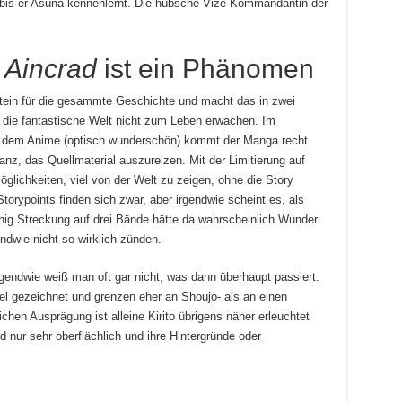
, bis er Asuna kennenlernt. Die hübsche Vize-Kommandantin der
 Aincrad
ist ein Phänomen
tein für die gesammte Geschichte und macht das in zwei
die fantastische Welt nicht zum Leben erwachen. Im
r dem Anime (optisch wunderschön) kommt der Manga recht
nz, das Quellmaterial auszureizen. Mit der Limitierung auf
öglichkeiten, viel von der Welt zu zeigen, ohne die Story
orypoints finden sich zwar, aber irgendwie scheint es, als
nig Streckung auf drei Bände hätte da wahrscheinlich Wunder
ndwie nicht so wirklich zünden.
rgendwie weiß man oft gar nicht, was dann überhaupt passiert.
l gezeichnet und grenzen eher an Shoujo- als an einen
ichen Ausprägung ist alleine Kirito übrigens näher erleuchtet
 nur sehr oberflächlich und ihre Hintergründe oder