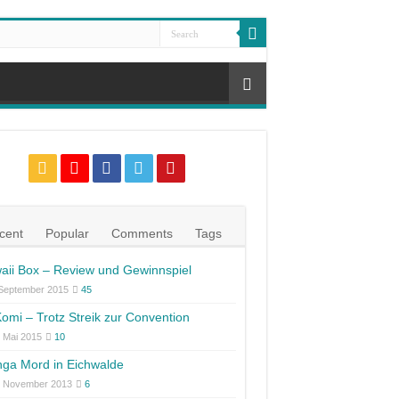
cent
Popular
Comments
Tags
aii Box – Review und Gewinnspiel
 September 2015
45
omi – Trotz Streik zur Convention
 Mai 2015
10
ga Mord in Eichwalde
. November 2013
6