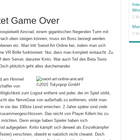
Int
Won
10
et Game Over
Man
deospielwelt Aincrad, einem gigantischen fliegenden Turm mit
10
 nach oben steigen können, muss ein Boss besiegt werden.
nen etc. Man tritt Sword Art Online bei, indem man sich
ne VR Brille funktioniert. Nur, dass man komplett eintaucht. Zu
 dem Server, darunter Kirito. War auch Teil des Beta Tests
och plötzlich geht alles durcheinander.
 und am Himmel
©2015 Tokyopop GmbH
schaffer von
öglichkeit zum Logout entfernt und jeder, der im Spiel stirbt,
sucht das NerveGear von außerhalb zu entfernen, stirbt man
n sie das 100ste Level erreichen. 2 Jahre später sind viele
 zusammengeschlossen. Das reicht von Player Killern bis zu
n möchten. Denn einige haben Spieler haben sich
d aufgegeben. Kirito kämpft sich derweil als Einzelkämpfer
ester) verschrien, obwohl er natürlich nicht cheatet. Doch