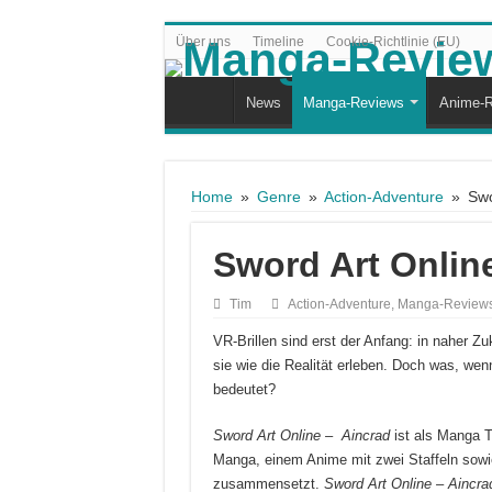
Über uns
Timeline
Cookie-Richtlinie (EU)
News
Manga-Reviews
Anime-R
Home
»
Genre
»
Action-Adventure
»
Swo
Sword Art Onlin
Tim
Action-Adventure
,
Manga-Review
VR-Brillen sind erst der Anfang: in naher Z
sie wie die Realität erleben. Doch was, we
bedeutet?
Sword Art Online – Aincrad
ist als Manga T
Manga, einem Anime mit zwei Staffeln sowie
zusammensetzt.
Sword Art Online – Aincra