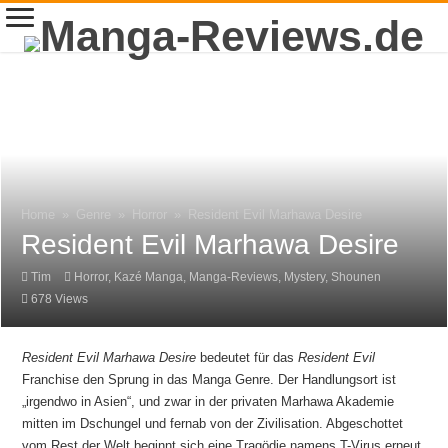
Home
»
Genre
»
Horror
»
Resident Evil Marhawa Desire
Resident Evil Marhawa Desire
Tim
Horror
,
Kazé Manga
,
Manga-Reviews
,
Mystery
,
Shounen
678 Views
Resident Evil Marhawa Desire
bedeutet für das
Resident Evil
Franchise den Sprung in das Manga Genre. Der Handlungsort ist
„irgendwo in Asien“, und zwar in der privaten Marhawa Akademie
mitten im Dschungel und fernab von der Zivilisation. Abgeschottet
vom Rest der Welt beginnt sich eine Tragödie namens T-Virus erneut