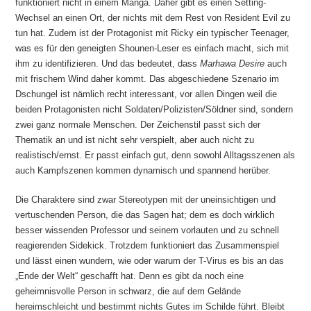
funktioniert nicht in einem Manga. Daher gibt es einen Setting-
Wechsel an einen Ort, der nichts mit dem Rest von Resident Evil zu
tun hat. Zudem ist der Protagonist mit Ricky ein typischer Teenager,
was es für den geneigten Shounen-Leser es einfach macht, sich mit
ihm zu identifizieren. Und das bedeutet, dass
Marhawa Desire
auch
mit frischem Wind daher kommt. Das abgeschiedene Szenario im
Dschungel ist nämlich recht interessant, vor allen Dingen weil die
beiden Protagonisten nicht Soldaten/Polizisten/Söldner sind, sondern
zwei ganz normale Menschen. Der Zeichenstil passt sich der
Thematik an und ist nicht sehr verspielt, aber auch nicht zu
realistisch/ernst. Er passt einfach gut, denn sowohl Alltagsszenen als
auch Kampfszenen kommen dynamisch und spannend herüber.
Die Charaktere sind zwar Stereotypen mit der uneinsichtigen und
vertuschenden Person, die das Sagen hat; dem es doch wirklich
besser wissenden Professor und seinem vorlauten und zu schnell
reagierenden Sidekick. Trotzdem funktioniert das Zusammenspiel
und lässt einen wundern, wie oder warum der T-Virus es bis an das
„Ende der Welt“ geschafft hat. Denn es gibt da noch eine
geheimnisvolle Person in schwarz, die auf dem Gelände
hereimschleicht und bestimmt nichts Gutes im Schilde führt. Bleibt