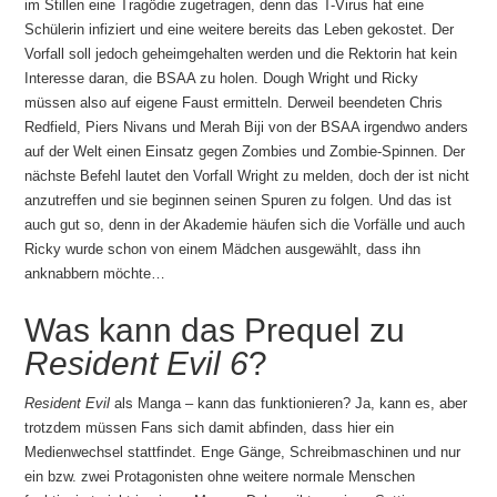
im Stillen eine Tragödie zugetragen, denn das T-Virus hat eine
Schülerin infiziert und eine weitere bereits das Leben gekostet. Der
Vorfall soll jedoch geheimgehalten werden und die Rektorin hat kein
Interesse daran, die BSAA zu holen. Dough Wright und Ricky
müssen also auf eigene Faust ermitteln. Derweil beendeten Chris
Redfield, Piers Nivans und Merah Biji von der BSAA irgendwo anders
auf der Welt einen Einsatz gegen Zombies und Zombie-Spinnen. Der
nächste Befehl lautet den Vorfall Wright zu melden, doch der ist nicht
anzutreffen und sie beginnen seinen Spuren zu folgen. Und das ist
auch gut so, denn in der Akademie häufen sich die Vorfälle und auch
Ricky wurde schon von einem Mädchen ausgewählt, dass ihn
anknabbern möchte…
Was kann das Prequel zu
Resident Evil 6
?
Resident Evil
als Manga – kann das funktionieren? Ja, kann es, aber
trotzdem müssen Fans sich damit abfinden, dass hier ein
Medienwechsel stattfindet. Enge Gänge, Schreibmaschinen und nur
ein bzw. zwei Protagonisten ohne weitere normale Menschen