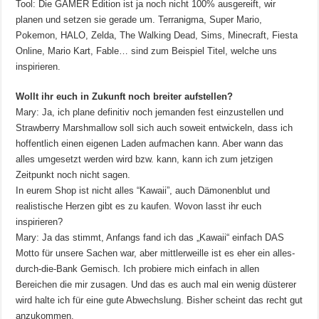
Tool: Die GAMER Edition ist ja noch nicht 100% ausgereift, wir
planen und setzen sie gerade um. Terranigma, Super Mario,
Pokemon, HALO, Zelda, The Walking Dead, Sims, Minecraft, Fiesta
Online, Mario Kart, Fable… sind zum Beispiel Titel, welche uns
inspirieren.
Wollt ihr euch in Zukunft noch breiter aufstellen?
Mary: Ja, ich plane definitiv noch jemanden fest einzustellen und
Strawberry Marshmallow soll sich auch soweit entwickeln, dass ich
hoffentlich einen eigenen Laden aufmachen kann. Aber wann das
alles umgesetzt werden wird bzw. kann, kann ich zum jetzigen
Zeitpunkt noch nicht sagen.
In eurem Shop ist nicht alles “Kawaii”, auch Dämonenblut und
realistische Herzen gibt es zu kaufen. Wovon lasst ihr euch
inspirieren?
Mary: Ja das stimmt, Anfangs fand ich das „Kawaii“ einfach DAS
Motto für unsere Sachen war, aber mittlerweille ist es eher ein alles-
durch-die-Bank Gemisch. Ich probiere mich einfach in allen
Bereichen die mir zusagen. Und das es auch mal ein wenig düsterer
wird halte ich für eine gute Abwechslung. Bisher scheint das recht gut
anzukommen.