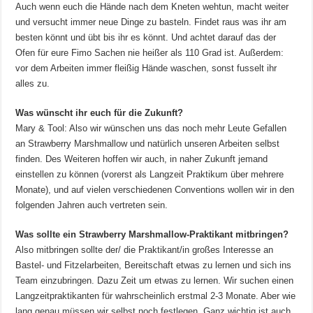
Auch wenn euch die Hände nach dem Kneten wehtun, macht weiter
und versucht immer neue Dinge zu basteln. Findet raus was ihr am
besten könnt und übt bis ihr es könnt. Und achtet darauf das der
Ofen für eure Fimo Sachen nie heißer als 110 Grad ist. Außerdem:
vor dem Arbeiten immer fleißig Hände waschen, sonst fusselt ihr
alles zu.
Was wünscht ihr euch für die Zukunft?
Mary & Tool: Also wir wünschen uns das noch mehr Leute Gefallen
an Strawberry Marshmallow und natürlich unseren Arbeiten selbst
finden. Des Weiteren hoffen wir auch, in naher Zukunft jemand
einstellen zu können (vorerst als Langzeit Praktikum über mehrere
Monate), und auf vielen verschiedenen Conventions wollen wir in den
folgenden Jahren auch vertreten sein.
Was sollte ein Strawberry Marshmallow-Praktikant mitbringen?
Also mitbringen sollte der/ die Praktikant/in großes Interesse an
Bastel- und Fitzelarbeiten, Bereitschaft etwas zu lernen und sich ins
Team einzubringen. Dazu Zeit um etwas zu lernen. Wir suchen einen
Langzeitpraktikanten für wahrscheinlich erstmal 2-3 Monate. Aber wie
lang genau müssen wir selbst noch festlegen. Ganz wichtig ist auch