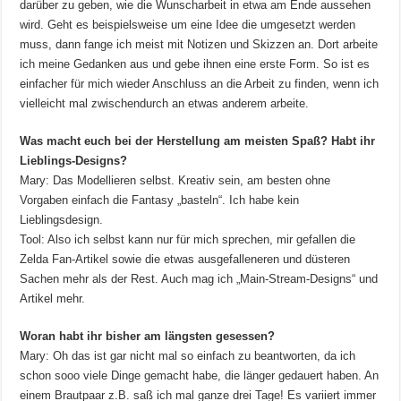
darüber zu geben, wie die Wunscharbeit in etwa am Ende aussehen
wird. Geht es beispielsweise um eine Idee die umgesetzt werden
muss, dann fange ich meist mit Notizen und Skizzen an. Dort arbeite
ich meine Gedanken aus und gebe ihnen eine erste Form. So ist es
einfacher für mich wieder Anschluss an die Arbeit zu finden, wenn ich
vielleicht mal zwischendurch an etwas anderem arbeite.
Was macht euch bei der Herstellung am meisten Spaß? Habt ihr
Lieblings-Designs?
Mary: Das Modellieren selbst. Kreativ sein, am besten ohne
Vorgaben einfach die Fantasy „basteln“. Ich habe kein
Lieblingsdesign.
Tool: Also ich selbst kann nur für mich sprechen, mir gefallen die
Zelda Fan-Artikel sowie die etwas ausgefalleneren und düsteren
Sachen mehr als der Rest. Auch mag ich „Main-Stream-Designs“ und
Artikel mehr.
Woran habt ihr bisher am längsten gesessen?
Mary: Oh das ist gar nicht mal so einfach zu beantworten, da ich
schon sooo viele Dinge gemacht habe, die länger gedauert haben. An
einem Brautpaar z.B. saß ich mal ganze drei Tage! Es variiert immer