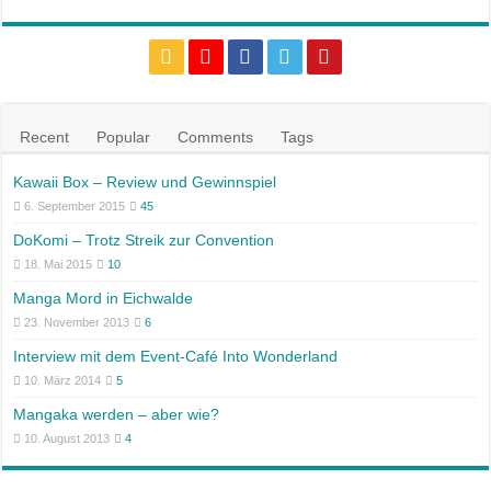
Recent
Popular
Comments
Tags
Kawaii Box – Review und Gewinnspiel
6. September 2015
45
DoKomi – Trotz Streik zur Convention
18. Mai 2015
10
Manga Mord in Eichwalde
23. November 2013
6
Interview mit dem Event-Café Into Wonderland
10. März 2014
5
Mangaka werden – aber wie?
10. August 2013
4