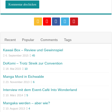
Recent
Popular
Comments
Tags
Kawaii Box – Review und Gewinnspiel
6. September 2015
45
DoKomi – Trotz Streik zur Convention
18. Mai 2015
10
Manga Mord in Eichwalde
23. November 2013
6
Interview mit dem Event-Café Into Wonderland
10. März 2014
5
Mangaka werden – aber wie?
10. August 2013
4