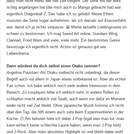
dass man nicht merkt wie viel Zeit vergeht. Die Serie mit der alles
richtig angefangen hat (die mich auch zu Manga gebracht hat) war
eigentlich Dragonball Z. Das habe ich so geliebt! Meine Eltern
mussten die Serie sogar aufnehmen, als ich damals auf Klassenfahrt
war, damit ich ja nichts verpasse. 😀 Meine aktuelle Lieblingsserie ist
schwer zu bestimmen. Ich mag Sword Art online, Gundam Wing,
Clannad, Food Wars und viele, viele mehr. Ein bestimmtes Genre
bevorzuge ich eigentlich nicht. Action ist genauso gut wie
Liebesdrama.
Dann würdest du dich selbst einen Otaku nennen?
Angelina Paustian
: Als Otaku vielleicht nicht unbedingt, da dieser
Begriff auch vor allem in Japan etwas vorbelastet ist. Aber als echter
Fan schon. Ich habe wirklich noch viele andere Interessen in dem
Bereich. Zu cosplayen liebe ich wirklich sehr, in andere Rollen zu
schlüpfen macht wirklich viel Spaß, auch wenn mir dafür im Moment
leider nicht viel Zeit bleibt. Ohne japanische Musik komme ich nicht
über den Tag, die hilft einem auch sehr beim Experimentieren in der
Küche. 🙂 Am liebsten höre ich dabei J-Pop (egal was man tut, man
kann einfach keine schlechte Laune haben, wenn man J-Pop hört)
und J-Rock. Aber mein absolutes Highlight ist und bleibt dabei wohl