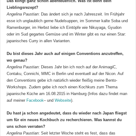
Das klingt ganz schön abenteuerlich. Was ist denn dein
Lieblingsrezept?
Angelina Paustian
: Das ändert sich je nach Jahreszeit. Im Frühjahr
esse ich unglaublich gerne Nudelsuppen, im Sommer kalte Soba und
Ramenburger, im Herbst liebe ich Eintöpfe wie Nikuyaga, Gyudon
oder im Sud gegartes Gemüse und im Winter gibt es nur einen Star:
japanisches Curry in allen Varianten.
Du bist dieses Jahr auch auf einigen Conventions anzutreffen,
wo genau?
Angelina Paustian
: Dieses Jahr bin ich noch auf der AnimagiC,
Contaku, Connichi, MMC in Berlin und eventuell auf der Nicon. Auf
den Conventions gebe ich natürlich wieder fleißig meine Bento-
Workshops. Zudem gebe ich noch einen Kochkurs zum Thema
japanische Küche am 16.08.2015 in Hamburg (Infos dazu findet man
auf meiner
Facebook
– und
Webseite
).
Du hast ja schon angedeutet, dass du wieder nach Japan fliegst
um für ein neues Kochbuch zu recherchieren. Was kannst du
uns schon verraten?
Angelina Paustian
: Seit letzter Woche steht es fest, dass das