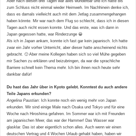
Aber nach diesen drei Tagen war alles wunderbar und ich hatte bis
zum Schluss nicht einmal wieder Heimweh. Im Nachhinein denke ich,
dass es damals vielleicht auch mit dem Jetlag zusammengehangen
haben könnte. Mir war nach dem Flug so schlecht, dass ich in diesen
Tagen auch nicht essen konnte. Und das erste, was ich dann in
Japan gegessen hatte, war Rinderzunge 😀
Als ich in Japan ankam, konnte ich fast gar kein japanisch. Ich hatte
zwar ein Jahr vorher Unterricht, aber dieser hatte anscheinend nichts
gebracht. 🙂 Aber meine Kollegen haben sich so viel Mühe gegeben
mir Sachen zu erklären und beizubringen, da war die sprachliche
Barriere schnell kein Thema mehr. Ich bin ihnen noch heute sehr
dankbar dafür!
Du hast das Jahr über in Kyoto gelebt. Konntest du auch andere
Teile Japans erkunden?
Angelina Paustian
: Ich konnte noch ein wenig mehr von Japan
erkunden. Wir sind einige Male nach Osaka und Tokyo und für eine
Woche nach Hiroshima gefahren. Im Sommer war ich mit Freunden
am japanischen Meer, das war der Hammer! Das Wasser war
glasklar. Das ist aber eigentlich schon alles. Auch wenn wir einen
deutschen Vertrag und 4 Wochen Urlaub gehabt haben, haben wir