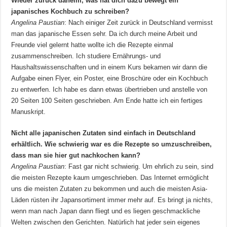
Wieder zurück daheim, was hat dich dazu bewegt ein
japanisches Kochbuch zu schreiben?
Angelina Paustian
: Nach einiger Zeit zurück in Deutschland vermisst
man das japanische Essen sehr. Da ich durch meine Arbeit und
Freunde viel gelernt hatte wollte ich die Rezepte einmal
zusammenschreiben. Ich studiere Ernährungs- und
Haushaltswissenschaften und in einem Kurs bekamen wir dann die
Aufgabe einen Flyer, ein Poster, eine Broschüre oder ein Kochbuch
zu entwerfen. Ich habe es dann etwas übertrieben und anstelle von
20 Seiten 100 Seiten geschrieben. Am Ende hatte ich ein fertiges
Manuskript.
Nicht alle japanischen Zutaten sind einfach in Deutschland
erhältlich. Wie schwierig war es die Rezepte so umzuschreiben,
dass man sie hier gut nachkochen kann?
Angelina Paustian
: Fast gar nicht schwierig. Um ehrlich zu sein, sind
die meisten Rezepte kaum umgeschrieben. Das Internet ermöglicht
uns die meisten Zutaten zu bekommen und auch die meisten Asia-
Läden rüsten ihr Japansortiment immer mehr auf. Es bringt ja nichts,
wenn man nach Japan dann fliegt und es liegen geschmackliche
Welten zwischen den Gerichten. Natürlich hat jeder sein eigenes