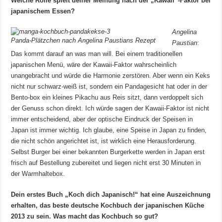
Welche Rolle spielt deiner Meinung nach der „Kawaii“-Faktor bei
japanischem Essen?
Angelina
Panda-Plätzchen nach Angelina Paustians Rezept
Paustian
:
Das kommt darauf an was man will. Bei einem traditionellen
japanischen Menü, wäre der Kawaii-Faktor wahrscheinlich
unangebracht und würde die Harmonie zerstören. Aber wenn ein Keks
nicht nur schwarz-weiß ist, sondern ein Pandagesicht hat oder in der
Bento-box ein kleines Pikachu aus Reis sitzt, dann verdoppelt sich
der Genuss schon direkt. Ich würde sagen der Kawaii-Faktor ist nicht
immer entscheidend, aber der optische Eindruck der Speisen in
Japan ist immer wichtig. Ich glaube, eine Speise in Japan zu finden,
die nicht schön angerichtet ist, ist wirklich eine Herausforderung.
Selbst Burger bei einer bekannten Burgerkette werden in Japan erst
frisch auf Bestellung zubereitet und liegen nicht erst 30 Minuten in
der Warmhaltebox.
Dein erstes Buch „Koch dich Japanisch!“ hat eine Auszeichnung
erhalten, das beste deutsche Kochbuch der japanischen Küche
2013 zu sein. Was macht das Kochbuch so gut?