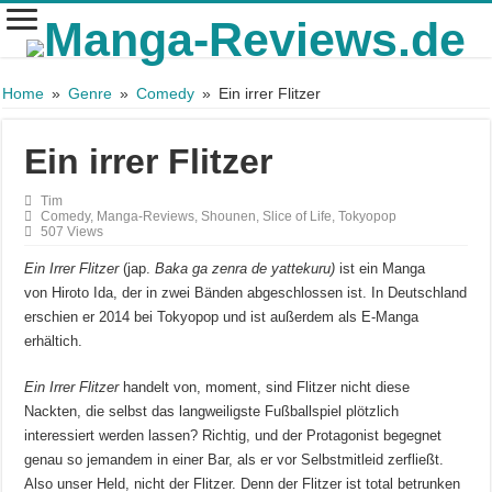
Home
»
Genre
»
Comedy
»
Ein irrer Flitzer
Ein irrer Flitzer
Tim
Comedy
,
Manga-Reviews
,
Shounen
,
Slice of Life
,
Tokyopop
507 Views
Ein Irrer Flitzer
(jap.
Baka ga zenra de yattekuru)
ist ein Manga
von Hiroto Ida, der in zwei Bänden abgeschlossen ist. In Deutschland
erschien er 2014 bei Tokyopop und ist außerdem als E-Manga
erhältich.
Ein Irrer Flitzer
handelt von, moment, sind Flitzer nicht diese
Nackten, die selbst das langweiligste Fußballspiel plötzlich
interessiert werden lassen? Richtig, und der Protagonist begegnet
genau so jemandem in einer Bar, als er vor Selbstmitleid zerfließt.
Also unser Held, nicht der Flitzer. Denn der Flitzer ist total betrunken