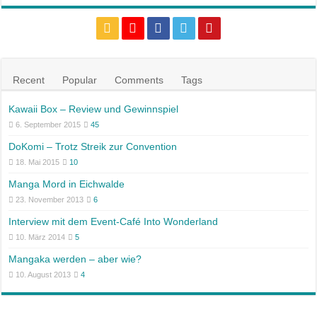
Recent
Popular
Comments
Tags
Kawaii Box – Review und Gewinnspiel
6. September 2015
45
DoKomi – Trotz Streik zur Convention
18. Mai 2015
10
Manga Mord in Eichwalde
23. November 2013
6
Interview mit dem Event-Café Into Wonderland
10. März 2014
5
Mangaka werden – aber wie?
10. August 2013
4