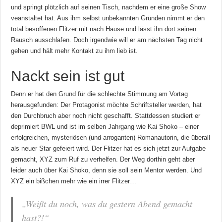
und springt plötzlich auf seinen Tisch, nachdem er eine große Show
veanstaltet hat. Aus ihm selbst unbekannten Gründen nimmt er den
total besoffenen Flitzer mit nach Hause und lässt ihn dort seinen
Rausch ausschlafen. Doch irgendwie will er am nächsten Tag nicht
gehen und hält mehr Kontakt zu ihm lieb ist.
Nackt sein ist gut
Denn er hat den Grund für die schlechte Stimmung am Vortag
herausgefunden: Der Protagonist möchte Schriftsteller werden, hat
den Durchbruch aber noch nicht geschafft. Stattdessen studiert er
deprimiert BWL und ist im selben Jahrgang wie Kai Shoko – einer
erfolgreichen, mysteriösen (und arroganten) Romanautorin, die überall
als neuer Star gefeiert wird. Der Flitzer hat es sich jetzt zur Aufgabe
gemacht, XYZ zum Ruf zu verhelfen. Der Weg dorthin geht aber
leider auch über Kai Shoko, denn sie soll sein Mentor werden. Und
XYZ ein bißchen mehr wie ein irrer Flitzer…
„Weißt du noch, was du gestern Abend gemacht
hast?!“