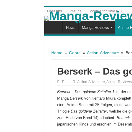
Über uns
Timeline
Cookie-Richtlinie (EU)
News
Manga-Reviews
Anime-R
Home
»
Genre
»
Action-Adventure
»
Ber
Berserk – Das go
Tim
Action-Adventure
,
Anime-Reviews
Berserk – Das goldene Zeitalter 1
ist der er
Manga
Berserk
von Kentaro Miura komplett 
eine Anime-Serie mit 25 Folgen, diese wurd
Trilogie
Das goldene Zeitalter
, welche die 
zum Ende von Band 14) adaptiert.
Berserk 
japanischen Kinos und erschien im Dezemb