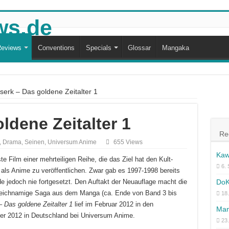
eviews
Conventions
Specials
Glossar
Mangaka
serk – Das goldene Zeitalter 1
ldene Zeitalter 1
Re
,
Drama
,
Seinen
,
Universum Anime
655 Views
Kaw
ste Film einer mehrteiligen Reihe, die das Ziel hat den Kult-
6.
als Anime zu veröffentlichen. Zwar gab es 1997-1998 bereits
DoK
e jedoch nie fortgesetzt. Den Auftakt der Neuauflage macht die
gleichnamige Saga aus dem Manga (ca. Ende von Band 3 bis
18.
– Das goldene Zeitalter 1
lief im Februar 2012 in den
Man
er 2012 in Deutschland bei Universum Anime.
23