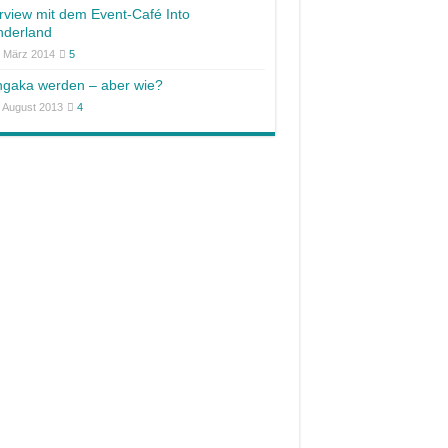
erview mit dem Event-Café Into
derland
. März 2014
5
gaka werden – aber wie?
. August 2013
4