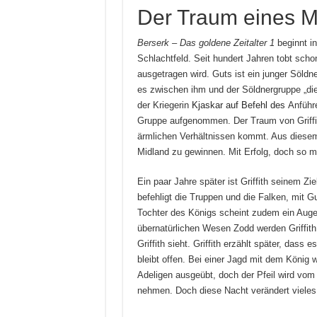
Der Traum eines 
Berserk – Das goldene Zeitalter 1
beginnt i
Schlachtfeld. Seit hundert Jahren tobt sch
ausgetragen wird. Guts ist ein junger Söldn
es zwischen ihm und der Söldnergruppe „die
der Kriegerin
Kjaskar auf Befehl des
Anführe
Gruppe aufgenommen. Der Traum von Griffith
ärmlichen Verhältnissen kommt. Aus diese
Midland zu gewinnen. Mit Erfolg, doch so ma
Ein paar Jahre später ist Griffith seinem Z
befehligt die Truppen und die Falken, mit G
Tochter des Königs scheint zudem ein Auge
übernatürlichen Wesen Zodd werden Griffith 
Griffith sieht. Griffith erzählt später, dass
bleibt offen. Bei einer Jagd mit dem König 
Adeligen ausgeübt, doch der Pfeil wird vom
nehmen. Doch diese Nacht verändert viele