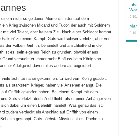
Int
Mannes
Won
10
n einem nicht so goldenen Moment: mitten auf dem
on ein Krieg zwischen Midand und Tudor, der auch mit Söldnern
Man
er mit viel Talent, aber keinem Ziel. Nach einer Schlacht kommt
10
 Falken“ zu einem Kampf. Guts wird schwer verletzt, aber von
rs der Falken, Griffith, behandelt und anschließend in die
 ist es, sein eigenes Reich zu gründen, obwohl er aus
m Grund versucht er immer mehr Einfluss beim König von
ncher Adelige ist davon alles andere als begeistert.
iel viele Schritte näher gekommen. Er wird vom König geadelt,
uts als stärkstem Krieger, haben viel Ansehen erlangt. Die
 auf Griffith geworfen haben. Bei einem Kampf mit dem
und Guts verletzt, doch Zodd flieht, als er einen Anhänger von
 es sich dabei um einen Behelith handelt. Was genau das ist,
wird zudem verdeckt ein Anschlag auf Griffith von einem
 Behelith gestoppt. Guts nächste Mission ist es, Rache zu
s…