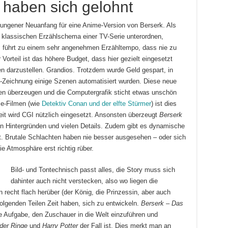
 haben sich gelohnt
elungener Neuanfang für eine Anime-Version von Berserk. Als
 klassischen Erzählschema einer TV-Serie unterordnen,
ies führt zu einem sehr angenehmen Erzähltempo, dass nie zu
r Vorteil ist das höhere Budget, dass hier gezielt eingesetzt
n darzustellen. Grandios. Trotzdem wurde Geld gespart, in
Zeichnung einige Szenen automatisiert wurden. Diese neue
len überzeugen und die Computergrafik sticht etwas unschön
me-Filmen (wie
Detektiv Conan und der elfte Stürmer
) ist dies
 Zeit wird CGI nützlich eingesetzt. Ansonsten überzeugt
Berserk
 Hintergründen und vielen Details. Zudem gibt es dynamische
. Brutale Schlachten haben nie besser ausgesehen – oder sich
e Atmosphäre erst richtig rüber.
Bild- und Tontechnisch passt alles, die Story muss sich
dahinter auch nicht verstecken, also wo liegen die
echt flach herüber (der König, die Prinzessin, aber auch
folgenden Teilen Zeit haben, sich zu entwickeln.
Berserk – Das
 Aufgabe, den Zuschauer in die Welt einzuführen und
 der Ringe
und
Harry Potter
der Fall ist. Dies merkt man an