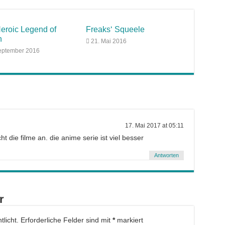
eroic Legend of
Freaks‘ Squeele
n
21. Mai 2016
eptember 2016
17. Mai 2017 at 05:11
ht die filme an. die anime serie ist viel besser
Antworten
r
licht.
Erforderliche Felder sind mit
*
markiert