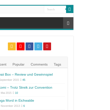
cent
Popular
Comments
Tags
aii Box – Review und Gewinnspiel
 September 2015
45
omi – Trotz Streik zur Convention
 Mai 2015
10
ga Mord in Eichwalde
. November 2013
6