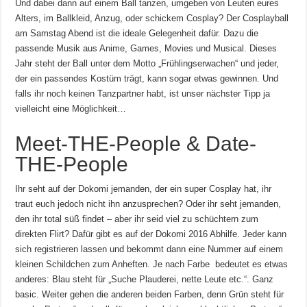
Und dabei dann auf einem Ball tanzen, umgeben von Leuten eures
Alters, im Ballkleid, Anzug, oder schickem Cosplay? Der Cosplayball
am Samstag Abend ist die ideale Gelegenheit dafür. Dazu die
passende Musik aus Anime, Games, Movies und Musical. Dieses
Jahr steht der Ball unter dem Motto „Frühlingserwachen“ und jeder,
der ein passendes Kostüm trägt, kann sogar etwas gewinnen. Und
falls ihr noch keinen Tanzpartner habt, ist unser nächster Tipp ja
vielleicht eine Möglichkeit…
Meet-THE-People & Date-
THE-People
Ihr seht auf der Dokomi jemanden, der ein super Cosplay hat, ihr
traut euch jedoch nicht ihn anzusprechen? Oder ihr seht jemanden,
den ihr total süß findet – aber ihr seid viel zu schüchtern zum
direkten Flirt? Dafür gibt es auf der Dokomi 2016 Abhilfe. Jeder kann
sich registrieren lassen und bekommt dann eine Nummer auf einem
kleinen Schildchen zum Anheften. Je nach Farbe bedeutet es etwas
anderes: Blau steht für „Suche Plauderei, nette Leute etc.“. Ganz
basic. Weiter gehen die anderen beiden Farben, denn Grün steht für