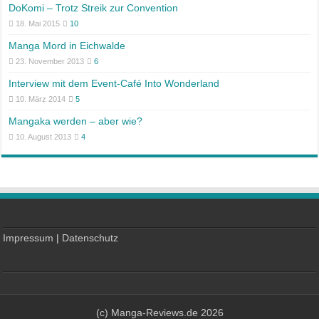
DoKomi – Trotz Streik zur Convention
18. Mai 2015
10
Manga Mord in Eichwalde
23. November 2013
6
Interview mit dem Event-Café Into Wonderland
10. März 2014
5
Mangaka werden – aber wie?
10. August 2013
4
Impressum
|
Datenschutz
(c) Manga-Reviews.de 2026