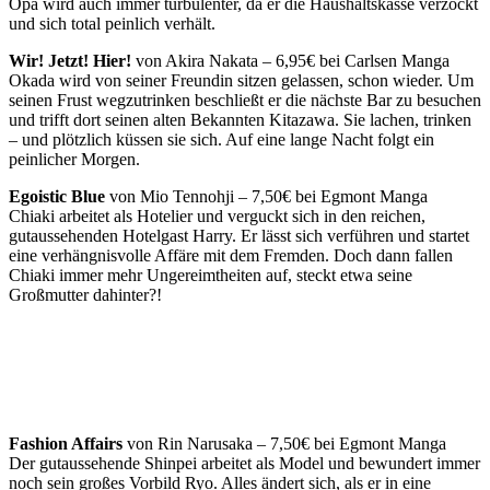
Opa wird auch immer turbulenter, da er die Haushaltskasse verzockt
und sich total peinlich verhält.
Wir! Jetzt! Hier!
von Akira Nakata – 6,95€ bei Carlsen Manga
Okada wird von seiner Freundin sitzen gelassen, schon wieder. Um
seinen Frust wegzutrinken beschließt er die nächste Bar zu besuchen
und trifft dort seinen alten Bekannten Kitazawa. Sie lachen, trinken
– und plötzlich küssen sie sich. Auf eine lange Nacht folgt ein
peinlicher Morgen.
Egoistic Blue
von Mio Tennohji – 7,50€ bei Egmont Manga
Chiaki arbeitet als Hotelier und verguckt sich in den reichen,
gutaussehenden Hotelgast Harry. Er lässt sich verführen und startet
eine verhängnisvolle Affäre mit dem Fremden. Doch dann fallen
Chiaki immer mehr Ungereimtheiten auf, steckt etwa seine
Großmutter dahinter?!
Fashion Affairs
von
Rin Narusaka – 7,50€ bei Egmont Manga
Der gutaussehende Shinpei arbeitet als Model und bewundert immer
noch sein großes Vorbild Ryo. Alles ändert sich, als er in eine