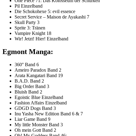
One Piece 71: Das Kolosseum der Schurken
Pil Einzelband
Die Schokohexe 5: evil essence
Secret Service – Maison de Ayakashi 7
Skull Party 3
Sprite 3: Tränen
Vampire Knight 18
Wir! Jetzt! Hier! Einzelband
Egmont Manga:
360° Band 6
Ameiro Paradox Band 2
Arata Kangatari Band 19
B.A.D. Band 2
Big Order Band 3
Bluish Band 2
Egoistic Blue Einzelband
Fashion Affairs Einzelband
GDGD Dogs Band 3
Inu Yasha New Edition Band 6 & 7
Liar Game Band 9
My little Monster Band 3
Oh mein Gott Band 2
Oh! My Goddess Band 46: