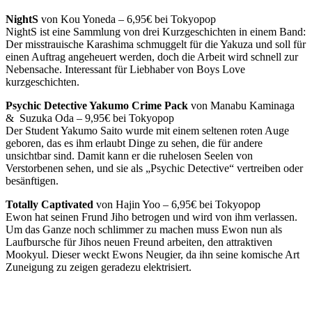
NightS
von Kou Yoneda – 6,95€ bei Tokyopop
NightS ist eine Sammlung von drei Kurzgeschichten in einem Band:
Der misstrauische Karashima schmuggelt für die Yakuza und soll für
einen Auftrag angeheuert werden, doch die Arbeit wird schnell zur
Nebensache. Interessant für Liebhaber von Boys Love
kurzgeschichten.
Psychic Detective Yakumo Crime Pack
von Manabu Kaminaga
& Suzuka Oda – 9,95€ bei Tokyopop
Der Student Yakumo Saito wurde mit einem seltenen roten Auge
geboren, das es ihm erlaubt Dinge zu sehen, die für andere
unsichtbar sind. Damit kann er die ruhelosen Seelen von
Verstorbenen sehen, und sie als „Psychic Detective“ vertreiben oder
besänftigen.
Totally Captivated
von Hajin Yoo – 6,95€ bei Tokyopop
Ewon hat seinen Frund Jiho betrogen und wird von ihm verlassen.
Um das Ganze noch schlimmer zu machen muss Ewon nun als
Laufbursche für Jihos neuen Freund arbeiten, den attraktiven
Mookyul. Dieser weckt Ewons Neugier, da ihn seine komische Art
Zuneigung zu zeigen geradezu elektrisiert.