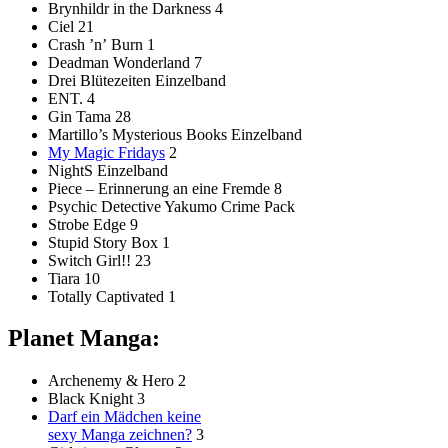
Brynhildr in the Darkness 4
Ciel 21
Crash ʼnʼ Burn 1
Deadman Wonderland 7
Drei Blütezeiten Einzelband
ENT. 4
Gin Tama 28
Martillo’s Mysterious Books Einzelband
My Magic Fridays
2
NightS Einzelband
Piece – Erinnerung an eine Fremde 8
Psychic Detective Yakumo Crime Pack
Strobe Edge 9
Stupid Story Box 1
Switch Girl!! 23
Tiara 10
Totally Captivated 1
Planet Manga:
Archenemy & Hero 2
Black Knight 3
Darf ein Mädchen keine
sexy Manga zeichnen?
3