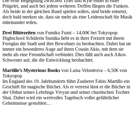
Die erste Begegnung zwischen Tyler und Kyle endet in einer
Prügelei, und auch bei jedem weiteren Treffen fliegen die Funken.
Als beide in der gleichen Band spielen sollen, sind beide entsetzt,
doch bald merken sie, dass sie mehr als eine Leidenschaft für Musik
miteinander teilen.
Drei Blütezeiten
von Fumiko Fumi – 14,00€ bei Tokyopop
Highschool Schülerin Sumika liebt es in ihrer Freizeit mit ihrem
Fernglas die Stadt und ihre Bewohner zu beobachten. Dabei hat sie
immer ein besonderes Auge auf ihren Cousin Akio, mit dem sie
mehr als eine Freundschaft verbindet. Dies fällt auch auch Aikos
Schwester auf, die die Entwicklung beobachtet.
Martillo’s Mysterious Books
von Luisa Velontrova – 6,50€ von
Tokyopop
Im England des 19. Jahrhunderts führt Zauberer Fabio Martillo ein
Geschäft für magische Bücher. Als er verreist lässt er die Bücher in
der Obhut seines Lehrlings Vivyan und seiner chaotischen Tochter
Shai. Dabei wird ein wertvolles Tagebuch voller gefährlicher
Geheimnisse gestohlen…