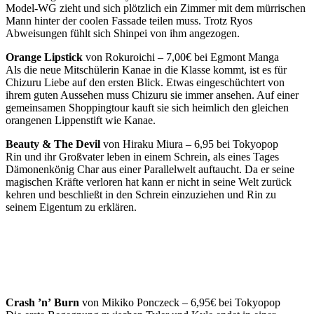
Model-WG zieht und sich plötzlich ein Zimmer mit dem mürrischen
Mann hinter der coolen Fassade teilen muss. Trotz Ryos
Abweisungen fühlt sich Shinpei von ihm angezogen.
Orange Lipstick
von Rokuroichi – 7,00€ bei
Egmont Manga
Als die neue Mitschülerin Kanae in die Klasse kommt, ist es für
Chizuru Liebe auf den ersten Blick. Etwas eingeschüchtert von
ihrem guten Aussehen muss Chizuru sie immer ansehen. Auf einer
gemeinsamen Shoppingtour kauft sie sich heimlich den gleichen
orangenen Lippenstift wie Kanae.
Beauty & The Devil
von
Hiraku Miura – 6,95 bei Tokyopop
Rin und ihr Großvater leben in einem Schrein, als eines Tages
Dämonenkönig Char aus einer Parallelwelt auftaucht. Da er seine
magischen Kräfte verloren hat kann er nicht in seine Welt zurück
kehren und beschließt in den Schrein einzuziehen und Rin zu
seinem Eigentum zu erklären.
Crash ʼnʼ Burn
von Mikiko Ponczeck – 6,95€ bei Tokyopop