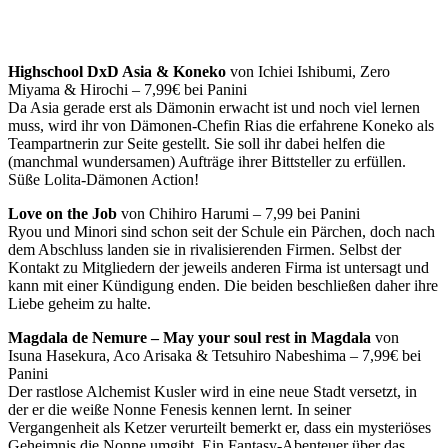
Highschool DxD Asia & Koneko
von Ichiei Ishibumi, Zero
Miyama & Hirochi – 7,99€ bei Panini
Da Asia gerade erst als Dämonin erwacht ist und noch viel lernen
muss, wird ihr von Dämonen-Chefin Rias die erfahrene Koneko als
Teampartnerin zur Seite gestellt. Sie soll ihr dabei helfen die
(manchmal wundersamen) Aufträge ihrer Bittsteller zu erfüllen.
Süße Lolita-Dämonen Action!
Love on the Job
von Chihiro Harumi – 7,99 bei Panini
Ryou und Minori sind schon seit der Schule ein Pärchen, doch nach
dem Abschluss landen sie in rivalisierenden Firmen. Selbst der
Kontakt zu Mitgliedern der jeweils anderen Firma ist untersagt und
kann mit einer Kündigung enden. Die beiden beschließen daher ihre
Liebe geheim zu halte.
Magdala de Nemure – May your soul rest in Magdala
von
Isuna Hasekura, Aco Arisaka & Tetsuhiro Nabeshima – 7,99€ bei
Panini
Der rastlose Alchemist Kusler wird in eine neue Stadt versetzt, in
der er die weiße Nonne Fenesis kennen lernt. In seiner
Vergangenheit als Ketzer verurteilt bemerkt er, dass ein mysteriöses
Geheimnis die Nonne umgibt. Ein Fantasy-Abenteuer über das